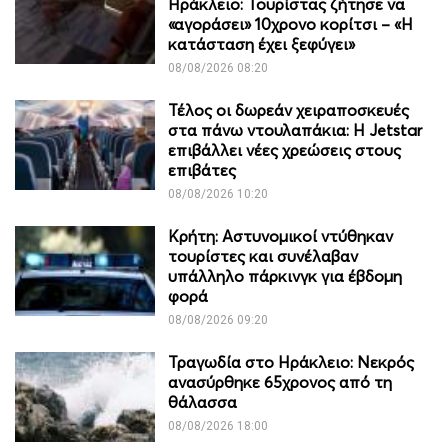
Ηράκλειο: Τουρίστας ζήτησε να
«αγοράσει» 10χρονο κορίτσι – «Η
κατάσταση έχει ξεφύγει»
08/08/2026 08:20
Τέλος οι δωρεάν χειραποσκευές
στα πάνω ντουλαπάκια: Η Jetstar
επιβάλλει νέες χρεώσεις στους
επιβάτες
08/08/2026 10:20
Κρήτη: Αστυνομικοί ντύθηκαν
τουρίστες και συνέλαβαν
υπάλληλο πάρκινγκ για έβδομη
φορά
08/08/2026 09:20
Τραγωδία στο Ηράκλειο: Νεκρός
ανασύρθηκε 65χρονος από τη
θάλασσα
08/08/2026 18:00