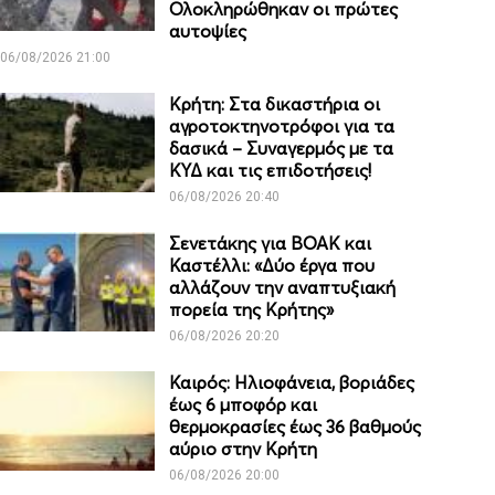
Ολοκληρώθηκαν οι πρώτες
αυτοψίες
06/08/2026 21:00
Κρήτη: Στα δικαστήρια οι
αγροτοκτηνοτρόφοι για τα
δασικά – Συναγερμός με τα
ΚΥΔ και τις επιδοτήσεις!
06/08/2026 20:40
Σενετάκης για ΒΟΑΚ και
Καστέλλι: «Δύο έργα που
αλλάζουν την αναπτυξιακή
πορεία της Κρήτης»
06/08/2026 20:20
Καιρός: Ηλιοφάνεια, βοριάδες
έως 6 μποφόρ και
θερμοκρασίες έως 36 βαθμούς
αύριο στην Κρήτη
06/08/2026 20:00