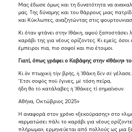
Μας έδωσε όμως και τη δυνατότητα να ανακαλ
μας. Της δύναμης και του θάρρους μιας πατρί
και Κύκλωπες, αναζητώντας στις φουρτουνιασ
Κι όταν φτάνει στην Ιθάκη, αφού ξαποστάσει λ
καράβι της για νέους ορίζοντες. Κι εμείς, όσο
έμπειροι πια, πιο σοφοί και πιο έτοιμοι.
Γιατί, όπως γράφει ο Καβάφης στην «Ιθάκη» το
Κι ἂν πτωχικὴ τὴν βρῆς, ἡ Ἰθάκη δὲν σὲ γέλασε.
Ἔτσι σοφὸς ποὺ ἔγινες, μὲ τόση πείρα,
ἤδη θὰ τὸ κατάλαβες ἡ Ἰθάκες τί σημαίνουν.
Αθήνα, Οκτώβριος 2025»
Η αναφορά στον χρόνο «ξεκούρασης» στο «λιμά
«αρματώσει πάλι το καράβι για νέους ορίζοντ
πλήρωμα», ερμηνεύεται από πολλούς ως μια ξ