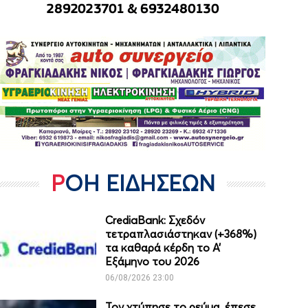
ΡΟΗ ΕΙΔΗΣΕΩΝ
CrediaBank: Σχεδόν
τετραπλασιάστηκαν (+368%)
τα καθαρά κέρδη το Α’
Εξάμηνο του 2026
06/08/2026 23:00
Τον χτύπησε το ρεύμα, έπεσε