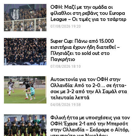
ΟΦΗ: Μαζί με την ομάδα οι
φίλαθλοι στη ρεβάνς του Europa
League – Οι τιμές για το τσάρτερ
07/08/2026 19:20
Super Cup: Πάνω από 15.000
εισιτήρια έχουν ήδη διατεθεί –
Πλησιάζει το sold out στο
Παγκρήτιο
07/08/2026 18:10
Αυτοκτονία για τον ΟΦΗ στην
Ολλανδία: Από το 2-0… σε ήττα-
σοκ με 3-2 από την Αλ Σαμάλ στα
τελευταία λεπτά
04/08/2026 19:58
Φιλική ήττα με υποσχέσεις για τον
ΟΦΗ: Έχασε 2-1 από την Μπερσότ
στην Ολλανδία – Σκόραρε ο Αϊτόρ,
ντεμπούτο για Νικολάου