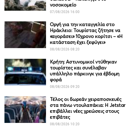
νοσοκομείο
07/08/2026 16:00
Οργή για την καταγγελία στο
Ηράκλειο: Τουρίστας ζήτησε να
«αγοράσει» 10χρονο κορίτσι – «Η
κατάσταση έχει ξεφύγει»
08/08/2026 08:20
Κρήτη: Αστυνομικοί ντύθηκαν
τουρίστες και συνέλαβαν
υπάλληλο πάρκινγκ για έβδομη
φορά
08/08/2026 09:20
Τέλος οι δωρεάν χειραποσκευές
στα πάνω ντουλαπάκια: Η Jetstar
επιβάλλει νέες χρεώσεις στους
επιβάτες
08/08/2026 10:20