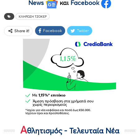
News
και
Facebook
ΚΛΉΡΩΣΗ ΤΖΌΚΕΡ
Facebook
Twitter
Share it!
Α
θλητισμός - Τελευταία Νέα