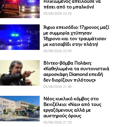
Ηλικιωμένος απειλούσε να
πέσει από το μπαλκόνι!
05/08/2026 22:30
Άγριο επεισόδιο: 17χρονος μαζί
με συμμορία χτύπησαν
18χρονο και τον τραυμάτισαν
με κατσαβίδι στην πλάτη!
05/08/2026 22:00
Βίντεο-βόμβα Πολάκη:
«Καθηλωμένα τα συντονιστικά
αεροσκάφη Diamond επειδή
δεν διορίζουν πιλότους»
05/08/2026 21:40
Νέος κυκλικό κόμβος στο
Βενιζέλειο: «Ναι» από τους
εργαζόμενους αλλά με
αυστηρούς όρους
05/08/2026 21:20