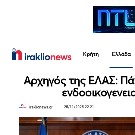
Κρήτη
Ελλάδα
Αρχηγός της ΕΛΑΣ: Πά
ενδοοικογενει
25/11/2025 22:21
iraklionews.gr