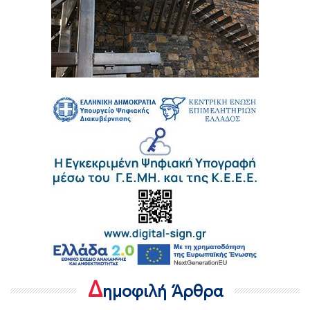
Δ
ημοφιλή Άρθρα