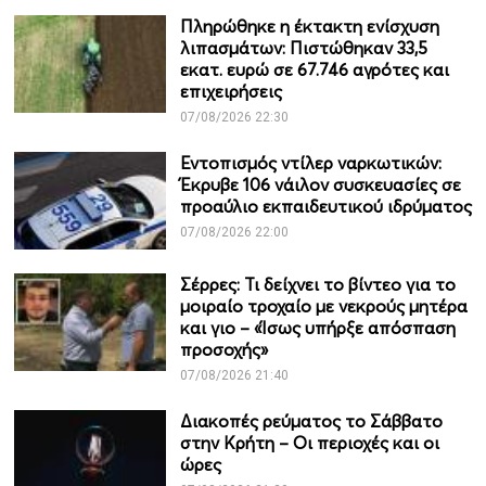
Πληρώθηκε η έκτακτη ενίσχυση
λιπασμάτων: Πιστώθηκαν 33,5
εκατ. ευρώ σε 67.746 αγρότες και
επιχειρήσεις
07/08/2026 22:30
Εντοπισμός ντίλερ ναρκωτικών:
Έκρυβε 106 νάιλον συσκευασίες σε
προαύλιο εκπαιδευτικού ιδρύματος
07/08/2026 22:00
Σέρρες: Τι δείχνει το βίντεο για το
μοιραίο τροχαίο με νεκρούς μητέρα
και γιο – «Ίσως υπήρξε απόσπαση
προσοχής»
07/08/2026 21:40
Διακοπές ρεύματος το Σάββατο
στην Κρήτη – Οι περιοχές και οι
ώρες