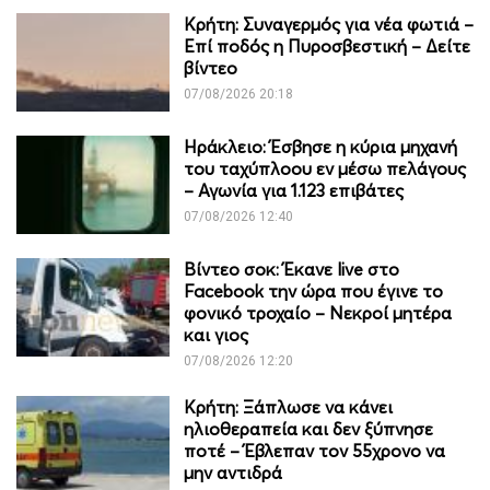
Κρήτη: Συναγερμός για νέα φωτιά –
Επί ποδός η Πυροσβεστική – Δείτε
βίντεο
07/08/2026 20:18
Ηράκλειο: Έσβησε η κύρια μηχανή
του ταχύπλοου εν μέσω πελάγους
– Αγωνία για 1.123 επιβάτες
07/08/2026 12:40
Βίντεο σοκ: Έκανε live στο
Facebook την ώρα που έγινε το
φονικό τροχαίο – Νεκροί μητέρα
και γιος
07/08/2026 12:20
Κρήτη: Ξάπλωσε να κάνει
ηλιοθεραπεία και δεν ξύπνησε
ποτέ – Έβλεπαν τον 55χρονο να
μην αντιδρά