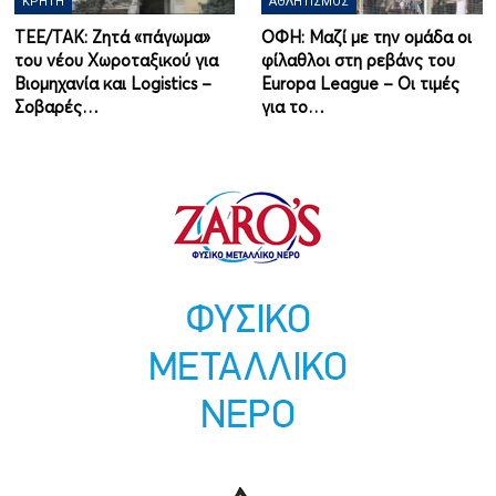
ΚΡΉΤΗ
ΑΘΛΗΤΙΣΜΌΣ
ΤΕΕ/ΤΑΚ: Ζητά «πάγωμα»
ΟΦΗ: Μαζί με την ομάδα οι
του νέου Χωροταξικού για
φίλαθλοι στη ρεβάνς του
Βιομηχανία και Logistics –
Europa League – Οι τιμές
Σοβαρές…
για το…