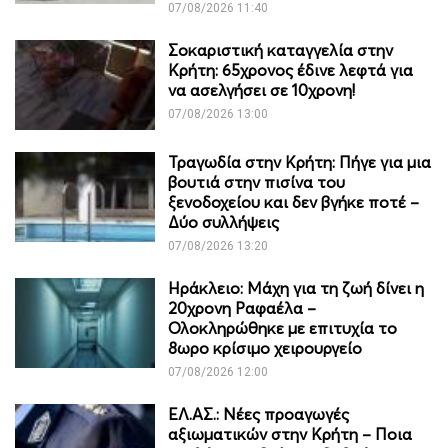
07/08/2026 11:40
Σοκαριστική καταγγελία στην
Κρήτη: 65χρονος έδινε λεφτά για
να ασελγήσει σε 10χρονη!
07/08/2026 13:00
Τραγωδία στην Κρήτη: Πήγε για μια
βουτιά στην πισίνα του
ξενοδοχείου και δεν βγήκε ποτέ –
Δύο συλλήψεις
07/08/2026 13:20
Ηράκλειο: Μάχη για τη ζωή δίνει η
20χρονη Ραφαέλα –
Ολοκληρώθηκε με επιτυχία το
8ωρο κρίσιμο χειρουργείο
07/08/2026 12:00
ΕΛ.ΑΣ.: Νέες προαγωγές
αξιωματικών στην Κρήτη – Ποια