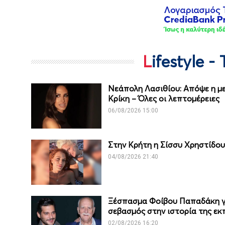
Lifestyle 
Νεάπολη Λασιθίου: Απόψε η με
Κρίκη – Όλες οι λεπτομέρειες
06/08/2026 15:00
Στην Κρήτη η Σίσσυ Χρηστίδο
04/08/2026 21:40
Ξέσπασμα Φοίβου Παπαδάκη γι
σεβασμός στην ιστορία της ε
02/08/2026 16:20