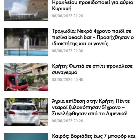
Ηρακλείου προειδοποιεί για αύριο
Κυριακή
08/08/2026 21:20
Τραγωδία: Νεκρό 4χρονο παιδί σε
πισίνα beach bar – Προσήχθησαν ο
ιδιοκτήτης και οι γονείς
08/08/2026 21:00
Κρήτη: Φωτιά σε σπίτι προκάλεσε
συναγερμό
08/08/2026 20:40
Άγρια επίθεση στην Κρήτη: Πέντε
νεαροί ξυλοκόπησαν 51χρονο –
Συνελήφθησαν από το Λιμενικό!
08/08/2026 20:20
Καιρός: Βοριάδες έως 7 μποφόρ και