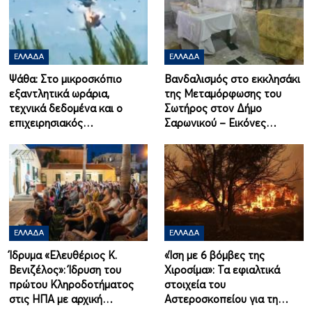
ΕΛΛΆΔΑ
ΕΛΛΆΔΑ
Ψάθα: Στο μικροσκόπιο
Βανδαλισμός στο εκκλησάκι
εξαντλητικά ωράρια,
της Μεταμόρφωσης του
τεχνικά δεδομένα και ο
Σωτήρος στον Δήμο
επιχειρησιακός…
Σαρωνικού – Εικόνες…
ΕΛΛΆΔΑ
ΕΛΛΆΔΑ
Ίδρυμα «Ελευθέριος Κ.
«Ίση με 6 βόμβες της
Βενιζέλος»: Ίδρυση του
Χιροσίμα»: Τα εφιαλτικά
πρώτου Κληροδοτήματος
στοιχεία του
στις ΗΠΑ με αρχική…
Αστεροσκοπείου για τη…