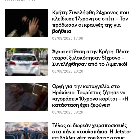
Κρήτη: Συνελήφθη 24χρονος που
κλείδωσε 17χρονη σε σπίτι – Τον
πρόδωσαν οι κραυγές της για
βοήθεια
08/08/2026 17:00
Άγρια επίθεση στην Κρήτη: Πέντε
νεαροί ξυλοκόπησαν 51χρονο –
Συνελήφθησαν από το Λιμενικό!
08/08/2026 20:20
Οργή για την καταγγελία στο
Ηράκλειο: Τουρίστας ζήτησε να
«αγοράσει» 10χρονο κορίτσι – «Η
κατάσταση έχει ξεφύγει»
08/08/2026 08:20
Τέλος οι δωρεάν χειραποσκευές
στα πάνω ντουλαπάκια: Η Jetstar
επιβάλλει νέες χρεώσεις στους