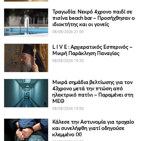
Τραγωδία: Νεκρό 4χρονο παιδί σε
πισίνα beach bar – Προσήχθησαν ο
ιδιοκτήτης και οι γονείς
08/08/2026 21:00
L I V Ε : Αρχιερατικός Εσπερινός –
Μικρή Παράκληση Παναγίας
08/08/2026 19:20
Μικρά σημάδια βελτίωσης για τον
43χρονο μετά την πτώση από
ηλεκτρικό πατίνι – Παραμένει στη
ΜΕΘ
08/08/2026 19:00
Κάλεσε την Αστυνομία για τροχαίο
και συνελήφθη γιατί οδηγούσε
κλεμμένο ΙΧ!