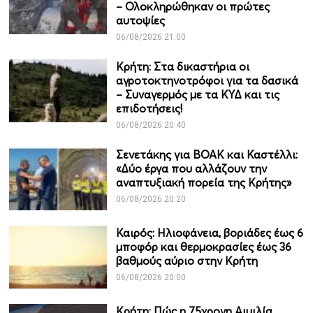
– Ολοκληρώθηκαν οι πρώτες
αυτοψίες
06/08/2026 21:00
Κρήτη: Στα δικαστήρια οι
αγροτοκτηνοτρόφοι για τα δασικά
– Συναγερμός με τα ΚΥΔ και τις
επιδοτήσεις!
06/08/2026 20:40
Σενετάκης για ΒΟΑΚ και Καστέλλι:
«Δύο έργα που αλλάζουν την
αναπτυξιακή πορεία της Κρήτης»
06/08/2026 20:20
Καιρός: Ηλιοφάνεια, βοριάδες έως 6
μποφόρ και θερμοκρασίες έως 36
βαθμούς αύριο στην Κρήτη
06/08/2026 20:00
Κρήτη: Πώς η 75χρονη Αιμιλία