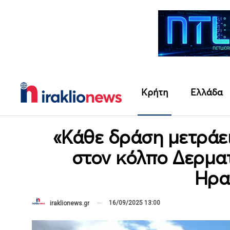
Κρήτη
Ελλάδα
«Κάθε δράση μετράε
στον κόλπο Δερμα
Ηρα
16/09/2025 13:00
iraklionews.gr