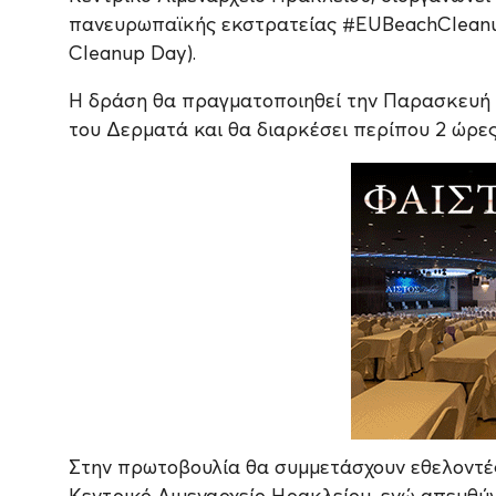
πανευρωπαϊκής εκστρατείας #EUBeachCleanu
Cleanup Day).
Η δράση θα πραγματοποιηθεί την Παρασκευή 19
του Δερματά και θα διαρκέσει περίπου 2 ώρες
Στην πρωτοβουλία θα συμμετάσχουν εθελοντές
Κεντρικό Λιμεναρχείο Ηρακλείου, ενώ απευθύν