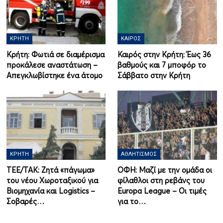
ΚΡΉΤΗ
ΚΑΙΡΌΣ
Κρήτη: Φωτιά σε διαμέρισμα
Καιρός στην Κρήτη: Έως 36
προκάλεσε αναστάτωση –
βαθμούς και 7 μποφόρ το
Απεγκλωβίστηκε ένα άτομο
Σάββατο στην Κρήτη
ΚΡΉΤΗ
ΑΘΛΗΤΙΣΜΌΣ
ΤΕΕ/ΤΑΚ: Ζητά «πάγωμα»
ΟΦΗ: Μαζί με την ομάδα οι
του νέου Χωροταξικού για
φίλαθλοι στη ρεβάνς του
Βιομηχανία και Logistics –
Europa League – Οι τιμές
Σοβαρές…
για το…