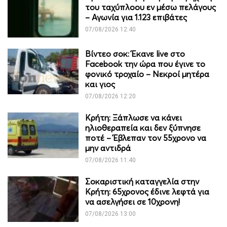
του ταχύπλοου εν μέσω πελάγους
– Αγωνία για 1.123 επιβάτες
07/08/2026 12:40
Βίντεο σοκ: Έκανε live στο
Facebook την ώρα που έγινε το
φονικό τροχαίο – Νεκροί μητέρα
και γιος
07/08/2026 12:20
Κρήτη: Ξάπλωσε να κάνει
ηλιοθεραπεία και δεν ξύπνησε
ποτέ – Έβλεπαν τον 55χρονο να
μην αντιδρά
07/08/2026 11:40
Σοκαριστική καταγγελία στην
Κρήτη: 65χρονος έδινε λεφτά για
να ασελγήσει σε 10χρονη!
07/08/2026 13:00