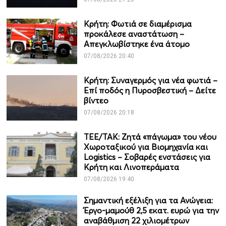
Κρήτη: Φωτιά σε διαμέρισμα
προκάλεσε αναστάτωση –
Απεγκλωβίστηκε ένα άτομο
07/08/2026 20:40
Κρήτη: Συναγερμός για νέα φωτιά –
Επί ποδός η Πυροσβεστική – Δείτε
βίντεο
07/08/2026 20:18
ΤΕΕ/ΤΑΚ: Ζητά «πάγωμα» του νέου
Χωροταξικού για Βιομηχανία και
Logistics – Σοβαρές ενστάσεις για
Κρήτη και Λινοπεράματα
07/08/2026 19:40
Σημαντική εξέλιξη για τα Ανώγεια:
Έργο-μαμούθ 2,5 εκατ. ευρώ για την
αναβάθμιση 22 χιλιομέτρων