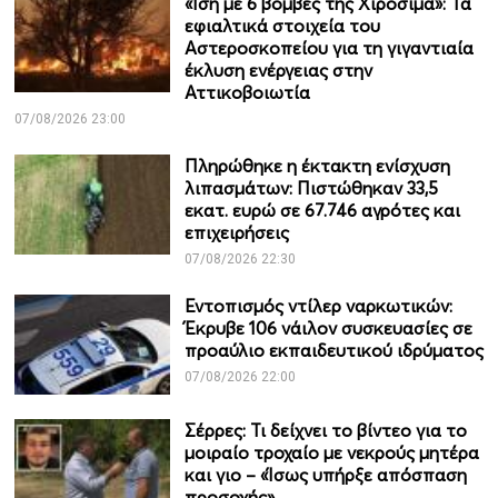
«Ίση με 6 βόμβες της Χιροσίμα»: Τα
εφιαλτικά στοιχεία του
Αστεροσκοπείου για τη γιγαντιαία
έκλυση ενέργειας στην
Αττικοβοιωτία
07/08/2026 23:00
Πληρώθηκε η έκτακτη ενίσχυση
λιπασμάτων: Πιστώθηκαν 33,5
εκατ. ευρώ σε 67.746 αγρότες και
επιχειρήσεις
07/08/2026 22:30
Εντοπισμός ντίλερ ναρκωτικών:
Έκρυβε 106 νάιλον συσκευασίες σε
προαύλιο εκπαιδευτικού ιδρύματος
07/08/2026 22:00
Σέρρες: Τι δείχνει το βίντεο για το
μοιραίο τροχαίο με νεκρούς μητέρα
και γιο – «Ίσως υπήρξε απόσπαση
προσοχής»