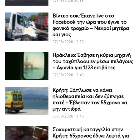
07/08/2026 20:18
Βίντεο σοκ: Έκανε live στο
Facebook την ώρα που έγινε το
φονικό τροχαίο – Νεκροί μητέρα
και γιος
07/08/2026 12:20
Ηράκλειο: Έσβησε η κύρια μηχανή
του ταχύπλοου εν μέσω πελάγους
– Αγωνία για 1.123 επιβάτες
07/08/2026 12:40
Κρήτη: Ξάπλωσε να κάνει
ηλιοθεραπεία και δεν ξύπνησε
ποτέ – Έβλεπαν τον 55χρονο να
μην αντιδρά
07/08/2026 11:40
Σοκαριστική καταγγελία στην
Κρήτη: 65χρονος έδινε λεφτά για