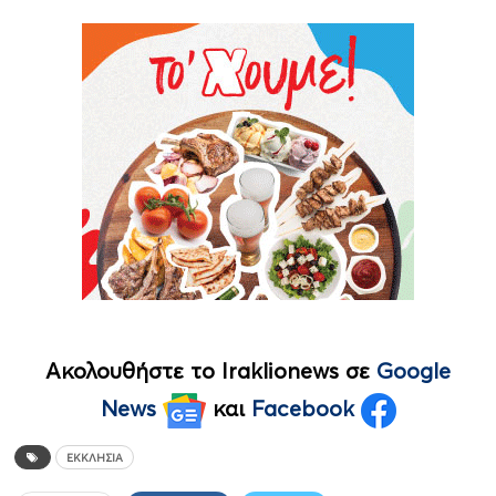
Ακολουθήστε το Iraklionews σε
Google
News
και
Facebook
ΕΚΚΛΗΣΊΑ