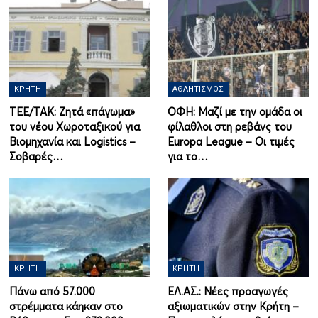
ΚΡΉΤΗ
ΑΘΛΗΤΙΣΜΌΣ
ΤΕΕ/ΤΑΚ: Ζητά «πάγωμα»
ΟΦΗ: Μαζί με την ομάδα οι
του νέου Χωροταξικού για
φίλαθλοι στη ρεβάνς του
Βιομηχανία και Logistics –
Europa League – Οι τιμές
Σοβαρές…
για το…
ΚΡΉΤΗ
ΚΡΉΤΗ
Πάνω από 57.000
ΕΛ.ΑΣ.: Νέες προαγωγές
στρέμματα κάηκαν στο
αξιωματικών στην Κρήτη –