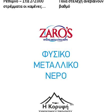
Ρέθυμνο – Στα 272.000
Ποια στελέχη ανεβαίνουν
στρέμματα οι καμένες…
βαθμό