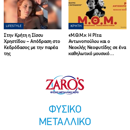
LIFESTYLE
ΚΡΉΤΗ
Στην Κρήτη η Σίσσυ
«Μ.Θ.Μ.»: Η Ρίτα
Χρηστίδου – Απόδραση στο
Αντωνοπούλου και ο
Κεδρόδασος με την παρέα
Νεοκλής Νεοφυτίδης σε ένα
της
καθηλωτικό μουσικό…