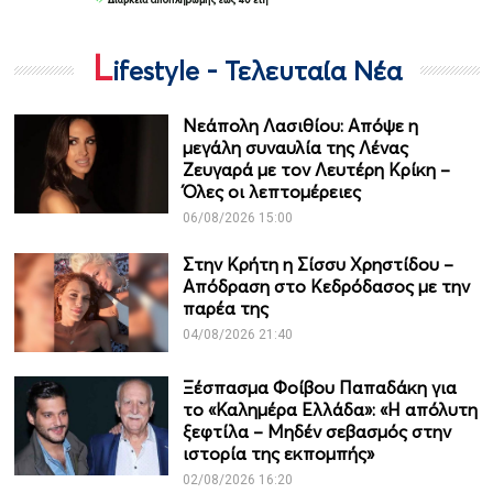
L
ifestyle - Τελευταία Νέα
Νεάπολη Λασιθίου: Απόψε η
μεγάλη συναυλία της Λένας
Ζευγαρά με τον Λευτέρη Κρίκη –
Όλες οι λεπτομέρειες
06/08/2026 15:00
Στην Κρήτη η Σίσσυ Χρηστίδου –
Απόδραση στο Κεδρόδασος με την
παρέα της
04/08/2026 21:40
Ξέσπασμα Φοίβου Παπαδάκη για
το «Καλημέρα Ελλάδα»: «Η απόλυτη
ξεφτίλα – Μηδέν σεβασμός στην
ιστορία της εκπομπής»
02/08/2026 16:20