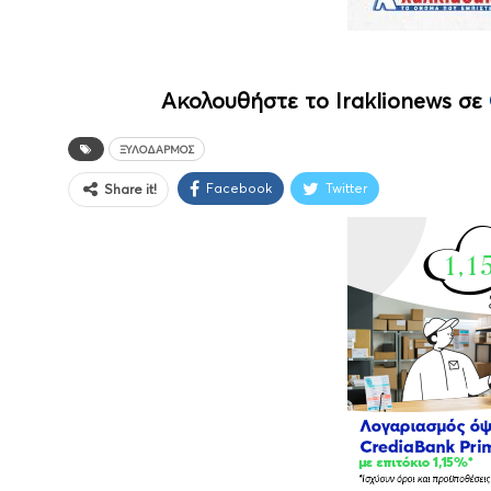
Ακολουθήστε το Iraklionews σε
ΞΥΛΟΔΑΡΜΌΣ
Facebook
Twitter
Share it!