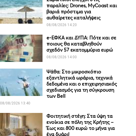
παραλίες: Drones, MyCoast και
βαριά πρόστιμα για
αυθαίρετες καταλήψεις
08/08/2026 14:20
e-ΕΦΚΑ και ΔΥΠΑ: Πότε και σε
ποιους θα καταβληθούν
σχεδόν 57 εκατομμύρια ευρώ
08/08/2026 14:00
Ψάθα: Στο μικροσκόπιο
εξαντλητικά ωράρια, τεχνικά
δεδομένα και ο επιχειρησιακός
σχεδιασμός για τη σύγκρουση
των Bell
08/08/2026 13:40
Φοιτητική στέγη: Στα ύψη τα
ενοίκια σε πόλη της Κρήτης –
Έως και 800 ευρώ το μήνα για
ένα δυάρι!