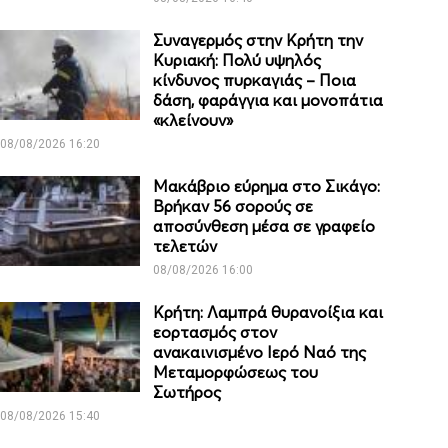
Συναγερμός στην Κρήτη την
Κυριακή: Πολύ υψηλός
κίνδυνος πυρκαγιάς – Ποια
δάση, φαράγγια και μονοπάτια
«κλείνουν»
08/08/2026 16:20
Μακάβριο εύρημα στο Σικάγο:
Βρήκαν 56 σορούς σε
αποσύνθεση μέσα σε γραφείο
τελετών
08/08/2026 16:00
Κρήτη: Λαμπρά θυρανοίξια και
εορτασμός στον
ανακαινισμένο Ιερό Ναό της
Μεταμορφώσεως του
Σωτήρος
08/08/2026 15:40