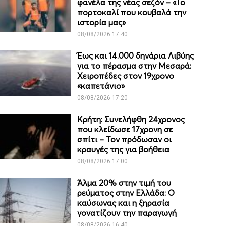
φανέλα της νέας σεζόν – «Το
πορτοκαλί που κουβαλά την
ιστορία μας»
08/08/2026 17:40
Έως και 14.000 δηνάρια Λιβύης
για το πέρασμα στην Μεσαρά:
Χειροπέδες στον 19χρονο
«καπετάνιο»
08/08/2026 17:20
Κρήτη: Συνελήφθη 24χρονος
που κλείδωσε 17χρονη σε
σπίτι – Τον πρόδωσαν οι
κραυγές της για βοήθεια
08/08/2026 17:00
Άλμα 20% στην τιμή του
ρεύματος στην Ελλάδα: Ο
καύσωνας και η ξηρασία
γονατίζουν την παραγωγή
08/08/2026 16:40