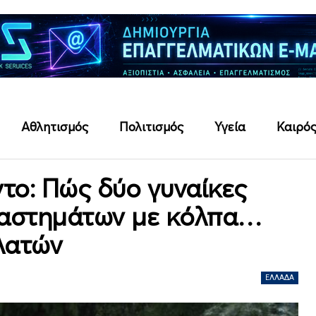
Αθλητισμός
Πολιτισμός
Υγεία
Καιρό
ντο: Πώς δύο γυναίκες
ταστημάτων με κόλπα…
λατών
ΕΛΛΆΔΑ