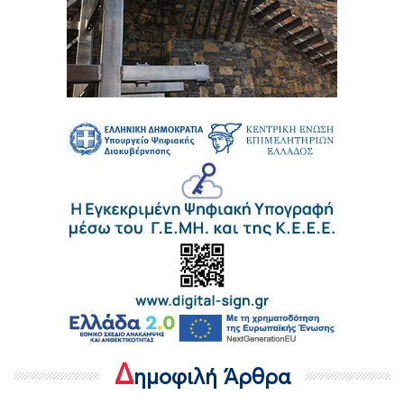
Δ
ημοφιλή Άρθρα