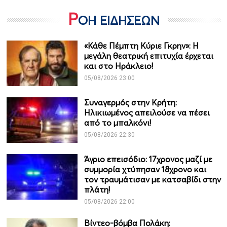
Ρ
ΟΗ ΕΙΔΗΣΕΩΝ
«Κάθε Πέμπτη Κύριε Γκρην»: Η
μεγάλη θεατρική επιτυχία έρχεται
και στο Ηράκλειο!
05/08/2026 23:00
Συναγερμός στην Κρήτη:
Ηλικιωμένος απειλούσε να πέσει
από το μπαλκόνι!
05/08/2026 22:30
Άγριο επεισόδιο: 17χρονος μαζί με
συμμορία χτύπησαν 18χρονο και
τον τραυμάτισαν με κατσαβίδι στην
πλάτη!
05/08/2026 22:00
Βίντεο-βόμβα Πολάκη: