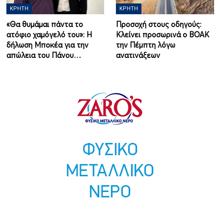
ΚΡΉΤΗ
ΚΡΉΤΗ
«Θα θυμάμαι πάντα το
Προσοχή στους οδηγούς:
ατόφιο χαμόγελό του»: Η
Κλείνει προσωρινά ο ΒΟΑΚ
δήλωση Μποκέα για την
την Πέμπτη λόγω
απώλεια του Πάνου…
ανατινάξεων