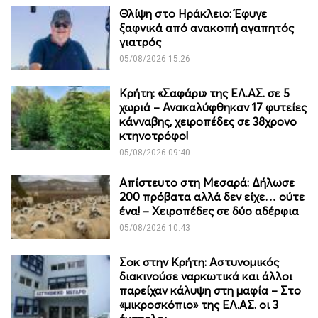
Θλίψη στο Ηράκλειο: Έφυγε
ξαφνικά από ανακοπή αγαπητός
γιατρός
05/08/2026 15:26
Κρήτη: «Σαφάρι» της ΕΛ.ΑΣ. σε 5
χωριά – Ανακαλύφθηκαν 17 φυτείες
κάνναβης, χειροπέδες σε 38χρονο
κτηνοτρόφο!
05/08/2026 09:40
Απίστευτο στη Μεσαρά: Δήλωσε
200 πρόβατα αλλά δεν είχε… ούτε
ένα! – Χειροπέδες σε δύο αδέρφια
05/08/2026 10:43
Σοκ στην Κρήτη: Αστυνομικός
διακινούσε ναρκωτικά και άλλοι
παρείχαν κάλυψη στη μαφία – Στο
«μικροσκόπιο» της ΕΛ.ΑΣ. οι 3