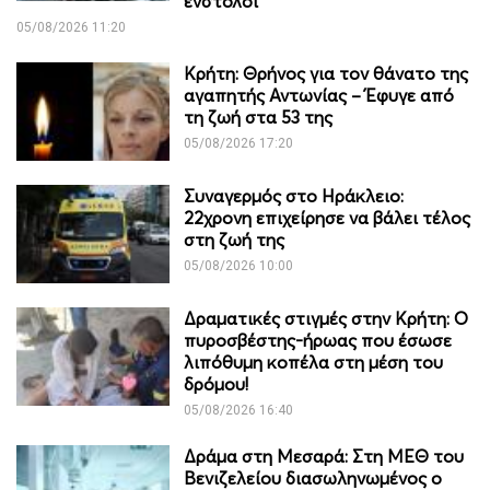
ένστολοι
05/08/2026 11:20
Κρήτη: Θρήνος για τον θάνατο της
αγαπητής Αντωνίας – Έφυγε από
τη ζωή στα 53 της
05/08/2026 17:20
Συναγερμός στο Ηράκλειο:
22χρονη επιχείρησε να βάλει τέλος
στη ζωή της
05/08/2026 10:00
Δραματικές στιγμές στην Κρήτη: Ο
πυροσβέστης-ήρωας που έσωσε
λιπόθυμη κοπέλα στη μέση του
δρόμου!
05/08/2026 16:40
Δράμα στη Μεσαρά: Στη ΜΕΘ του
Βενιζελείου διασωληνωμένος ο