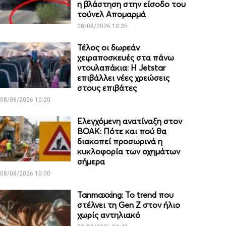
η βλάστηση στην είσοδο του
τούνελ Απομαρμά
08/08/2026 10:35
Τέλος οι δωρεάν
χειραποσκευές στα πάνω
ντουλαπάκια: Η Jetstar
επιβάλλει νέες χρεώσεις
στους επιβάτες
08/08/2026 10:20
Ελεγχόμενη ανατίναξη στον
ΒΟΑΚ: Πότε και πού θα
διακοπεί προσωρινά η
κυκλοφορία των οχημάτων
σήμερα
08/08/2026 10:00
Tanmaxxing: To trend που
στέλνει τη Gen Z στον ήλιο
χωρίς αντηλιακό