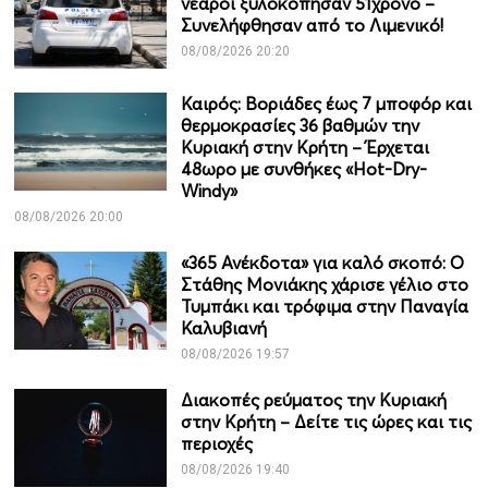
νεαροί ξυλοκόπησαν 51χρονο –
Συνελήφθησαν από το Λιμενικό!
08/08/2026 20:20
Καιρός: Βοριάδες έως 7 μποφόρ και
θερμοκρασίες 36 βαθμών την
Κυριακή στην Κρήτη – Έρχεται
48ωρο με συνθήκες «Hot-Dry-
Windy»
08/08/2026 20:00
«365 Ανέκδοτα» για καλό σκοπό: Ο
Στάθης Μονιάκης χάρισε γέλιο στο
Τυμπάκι και τρόφιμα στην Παναγία
Καλυβιανή
08/08/2026 19:57
Διακοπές ρεύματος την Κυριακή
στην Κρήτη – Δείτε τις ώρες και τις
περιοχές
08/08/2026 19:40