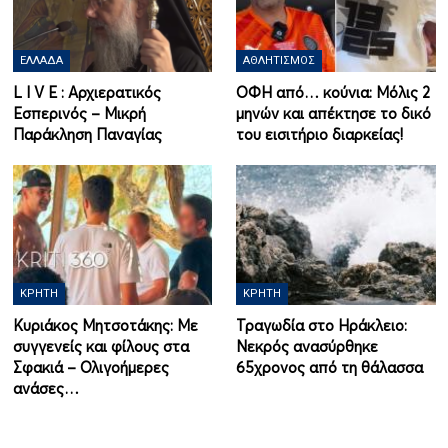
ΕΛΛΆΔΑ
ΑΘΛΗΤΙΣΜΌΣ
L I V Ε : Αρχιερατικός
ΟΦΗ από… κούνια: Μόλις 2
Εσπερινός – Μικρή
μηνών και απέκτησε το δικό
Παράκληση Παναγίας
του εισιτήριο διαρκείας!
ΚΡΉΤΗ
ΚΡΉΤΗ
Κυριάκος Μητσοτάκης: Με
Τραγωδία στο Ηράκλειο:
συγγενείς και φίλους στα
Νεκρός ανασύρθηκε
Σφακιά – Ολιγοήμερες
65χρονος από τη θάλασσα
ανάσες…