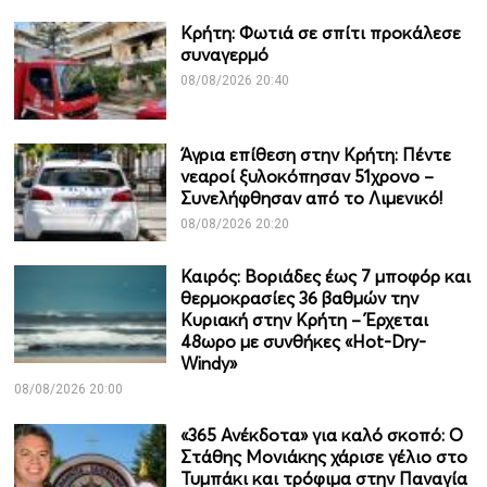
Κρήτη: Φωτιά σε σπίτι προκάλεσε
συναγερμό
08/08/2026 20:40
Άγρια επίθεση στην Κρήτη: Πέντε
νεαροί ξυλοκόπησαν 51χρονο –
Συνελήφθησαν από το Λιμενικό!
08/08/2026 20:20
Καιρός: Βοριάδες έως 7 μποφόρ και
θερμοκρασίες 36 βαθμών την
Κυριακή στην Κρήτη – Έρχεται
48ωρο με συνθήκες «Hot-Dry-
Windy»
08/08/2026 20:00
«365 Ανέκδοτα» για καλό σκοπό: Ο
Στάθης Μονιάκης χάρισε γέλιο στο
Τυμπάκι και τρόφιμα στην Παναγία