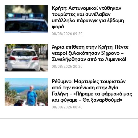
Κρήτη: Αστυνομικοί ντύθηκαν
τουρίστες και συνέλαβαν
υπάλληλο πάρκινγκ για έβδομη
φορά
08/08/2026 09:20
Άγρια επίθεση στην Κρήτη: Πέντε
νεαροί ξυλοκόπησαν 51χρονο –
Συνελήφθησαν από το Λιμενικό!
08/08/2026 20:20
Ρέθυμνο: Μαρτυρίες τουριστών
από την εκκένωση στην Αγία
Γαλήνη – «Πήραμε τα φάρμακά μας
και φύγαμε – Θα ξαναρθούμε!»
08/08/2026 08:40