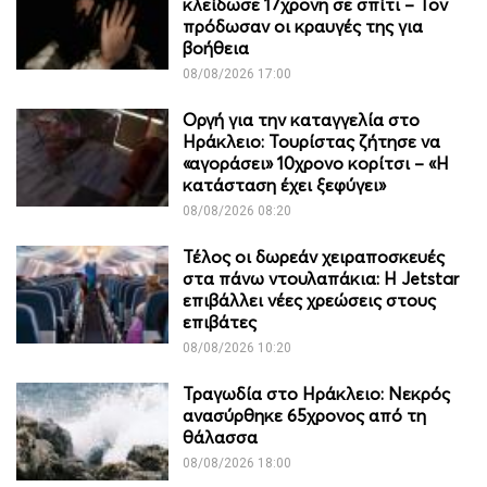
κλείδωσε 17χρονη σε σπίτι – Τον
πρόδωσαν οι κραυγές της για
βοήθεια
08/08/2026 17:00
Οργή για την καταγγελία στο
Ηράκλειο: Τουρίστας ζήτησε να
«αγοράσει» 10χρονο κορίτσι – «Η
κατάσταση έχει ξεφύγει»
08/08/2026 08:20
Τέλος οι δωρεάν χειραποσκευές
στα πάνω ντουλαπάκια: Η Jetstar
επιβάλλει νέες χρεώσεις στους
επιβάτες
08/08/2026 10:20
Τραγωδία στο Ηράκλειο: Νεκρός
ανασύρθηκε 65χρονος από τη
θάλασσα
08/08/2026 18:00