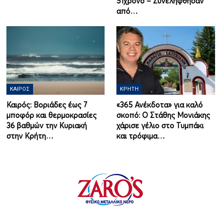
51χρονο – Συνελήφθησαν
από…
ΚΑΙΡΌΣ
ΚΡΉΤΗ
Καιρός: Βοριάδες έως 7
«365 Ανέκδοτα» για καλό
μποφόρ και θερμοκρασίες
σκοπό: Ο Στάθης Μονιάκης
36 βαθμών την Κυριακή
χάρισε γέλιο στο Τυμπάκι
στην Κρήτη…
και τρόφιμα…