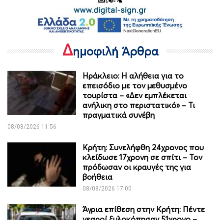
Δ
ημοφιλή Άρθρα
Ηράκλειο: Η αλήθεια για το
επεισόδιο με τον μεθυσμένο
τουρίστα – «Δεν εμπλέκεται
ανήλικη στο περιστατικό» – Τι
πραγματικά συνέβη
08/08/2026 11:56
Κρήτη: Συνελήφθη 24χρονος που
κλείδωσε 17χρονη σε σπίτι – Τον
πρόδωσαν οι κραυγές της για
βοήθεια
08/08/2026 17:00
Άγρια επίθεση στην Κρήτη: Πέντε
νεαροί ξυλοκόπησαν 51χρονο –