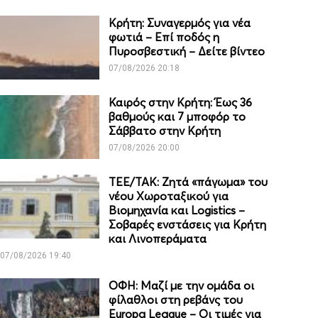
Κρήτη: Συναγερμός για νέα
φωτιά – Επί ποδός η
Πυροσβεστική – Δείτε βίντεο
07/08/2026 20:18
Καιρός στην Κρήτη: Έως 36
βαθμούς και 7 μποφόρ το
Σάββατο στην Κρήτη
07/08/2026 20:00
ΤΕΕ/ΤΑΚ: Ζητά «πάγωμα» του
νέου Χωροταξικού για
Βιομηχανία και Logistics –
Σοβαρές ενστάσεις για Κρήτη
και Λινοπεράματα
07/08/2026 19:40
ΟΦΗ: Μαζί με την ομάδα οι
φίλαθλοι στη ρεβάνς του
Europa League – Οι τιμές για