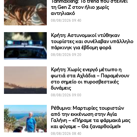
Tanmaxxing: To trend που στέλνει
τη Gen Z στον ήλιο χωρίς
αντηλιακό
08/08/2026 09:40
Κρήτη: Αστυνομικοί ντύθηκαν
τουρίστες και συνέλαβαν υπάλληλο
πάρκινγκ για έβδομη φορά
08/08/2026 09:20
Κρήτη: Χωρίς ενεργό μέτωπο η
φωτιά στα Αχλάδια – Παραμένουν
στο σημείο οι πυροσβεστικές
δυνάμεις
08/08/2026 09:00
Ρέθυμνο: Μαρτυρίες τουριστών
από την εκκένωση στην Αγία
Γαλήνη – «Πήραμε τα φάρμακά μας
και φύγαμε – Θα ξαναρθούμε!»
08/08/2026 08:40