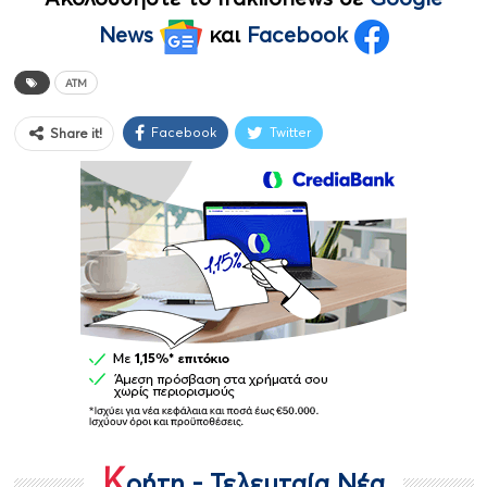
News
και
Facebook
ATM
Facebook
Twitter
Share it!
Κ
ρήτη - Τελευταία Νέα