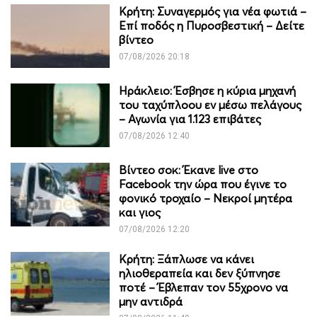
Κρήτη: Συναγερμός για νέα φωτιά –
Επί ποδός η Πυροσβεστική – Δείτε
βίντεο
07/08/2026 20:18
Ηράκλειο: Έσβησε η κύρια μηχανή
του ταχύπλοου εν μέσω πελάγους
– Αγωνία για 1.123 επιβάτες
07/08/2026 12:40
Βίντεο σοκ: Έκανε live στο
Facebook την ώρα που έγινε το
φονικό τροχαίο – Νεκροί μητέρα
και γιος
07/08/2026 12:20
Κρήτη: Ξάπλωσε να κάνει
ηλιοθεραπεία και δεν ξύπνησε
ποτέ – Έβλεπαν τον 55χρονο να
μην αντιδρά