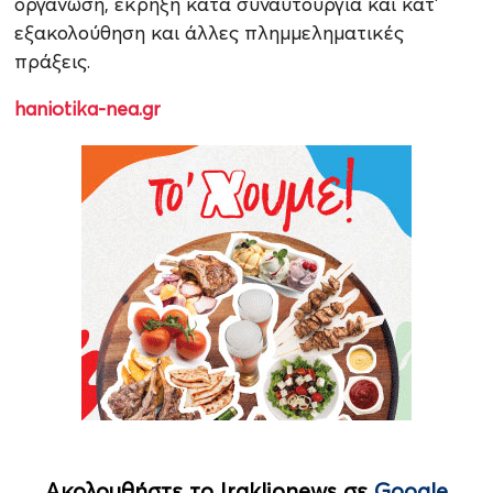
οργάνωση, έκρηξη κατά συναυτουργία και κατ’
εξακολούθηση και άλλες πλημμεληματικές
πράξεις.
haniotika-nea.gr
Ακολουθήστε το Iraklionews σε
Google