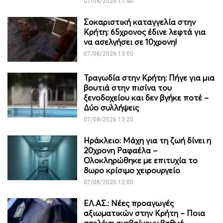
07/08/2026 11:40
Σοκαριστική καταγγελία στην
Κρήτη: 65χρονος έδινε λεφτά για
να ασελγήσει σε 10χρονη!
07/08/2026 13:00
Τραγωδία στην Κρήτη: Πήγε για μια
βουτιά στην πισίνα του
ξενοδοχείου και δεν βγήκε ποτέ –
Δύο συλλήψεις
07/08/2026 13:20
Ηράκλειο: Μάχη για τη ζωή δίνει η
20χρονη Ραφαέλα –
Ολοκληρώθηκε με επιτυχία το
8ωρο κρίσιμο χειρουργείο
07/08/2026 12:00
ΕΛ.ΑΣ.: Νέες προαγωγές
αξιωματικών στην Κρήτη – Ποια
στελέχη ανεβαίνουν βαθμό