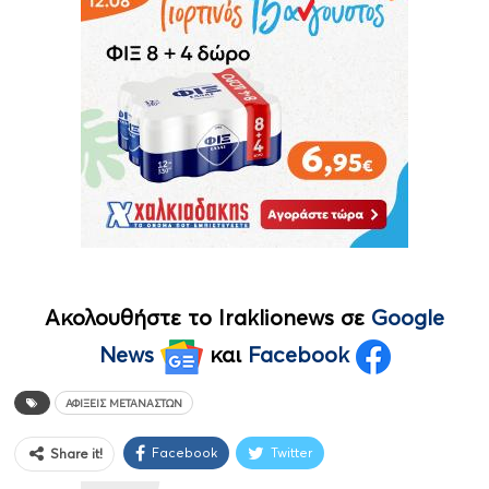
Ακολουθήστε το Iraklionews σε
Google
News
και
Facebook
ΑΦΊΞΕΙΣ ΜΕΤΑΝΑΣΤΏΝ
Facebook
Twitter
Share it!