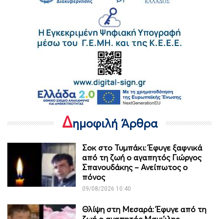
Δ
ημοφιλή Άρθρα
Σοκ στο Τυμπάκι: Έφυγε ξαφνικά
από τη ζωή ο αγαπητός Γιώργος
Σπανουδάκης – Ανείπωτος ο
πόνος
09/08/2026 10:40
Θλίψη στη Μεσαρά: Έφυγε από τη
ζωή ο αγαπητός Μανώλης