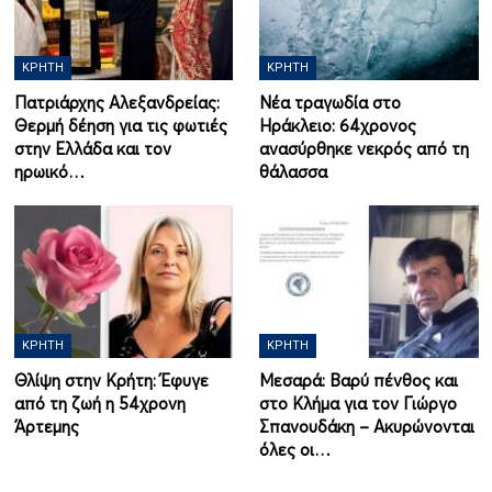
ΚΡΉΤΗ
ΚΡΉΤΗ
Πατριάρχης Αλεξανδρείας:
Νέα τραγωδία στο
Θερμή δέηση για τις φωτιές
Ηράκλειο: 64χρονος
στην Ελλάδα και τον
ανασύρθηκε νεκρός από τη
ηρωικό…
θάλασσα
ΚΡΉΤΗ
ΚΡΉΤΗ
Θλίψη στην Κρήτη: Έφυγε
Μεσαρά: Βαρύ πένθος και
από τη ζωή η 54χρονη
στο Κλήμα για τον Γιώργο
Άρτεμης
Σπανουδάκη – Ακυρώνονται
όλες οι…