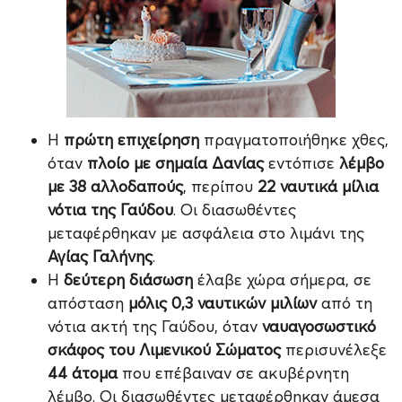
Η
πρώτη επιχείρηση
πραγματοποιήθηκε χθες,
όταν
πλοίο με σημαία Δανίας
εντόπισε
λέμβο
με 38 αλλοδαπούς
, περίπου
22 ναυτικά μίλια
νότια της Γαύδου
. Οι διασωθέντες
μεταφέρθηκαν με ασφάλεια στο λιμάνι της
Αγίας Γαλήνης
.
Η
δεύτερη διάσωση
έλαβε χώρα σήμερα, σε
απόσταση
μόλις 0,3 ναυτικών μιλίων
από τη
νότια ακτή της Γαύδου, όταν
ναυαγοσωστικό
σκάφος του Λιμενικού Σώματος
περισυνέλεξε
44 άτομα
που επέβαιναν σε ακυβέρνητη
λέμβο. Οι διασωθέντες μεταφέρθηκαν άμεσα