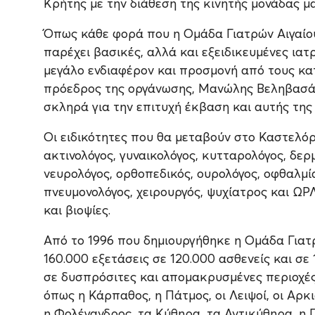
Κρήτης με την διάθεση της κινητής μονάδας μ
Όπως κάθε φορά που η Ομάδα Γιατρών Αιγαίου
παρέχει βασικές, αλλά και εξειδικευμένες ιατ
μεγάλο ενδιαφέρον και προσμονή από τους κα
πρόεδρος της οργάνωσης, Μανώλης Βεληβασάκη
σκληρά για την επιτυχή έκβαση και αυτής της
Οι ειδικότητες που θα μεταβούν στο Καστελόρι
ακτινολόγος, γυναικολόγος, κυτταρολόγος, δερ
νευρολόγος, ορθοπεδικός, ουρολόγος, οφθαλμί
πνευμονολόγος, χειρουργός, ψυχίατρος και ΩΡ
και βιοψίες.
Από το 1996 που δημιουργήθηκε η Ομάδα Γιατ
160.000 εξετάσεις σε 120.000 ασθενείς και σε
σε δυσπρόσιτες και απομακρυσμένες περιοχές 
όπως η Κάρπαθος, η Πάτμος, οι Λειψοί, οι Αρκι
η Φολέγανδρος, τα Κύθηρα ,τα Αντικύθηρα, η Γ