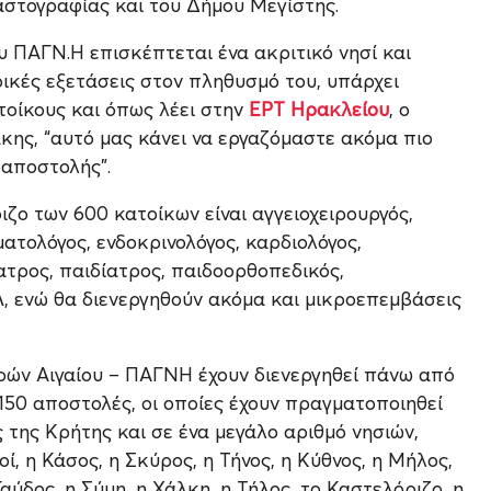
αστογραφίας και του Δήμου Μεγίστης.
 ΠΑΓΝ.Η επισκέπτεται ένα ακριτικό νησί και
ρικές εξετάσεις στον πληθυσμό του, υπάρχει
τοίκους και όπως λέει στην
ΕΡΤ Ηρακλείου
, ο
ς, “αυτό μας κάνει να εργαζόμαστε ακόμα πιο
 αποστολής”.
ζο των 600 κατοίκων είναι αγγειοχειρουργός,
ματολόγος, ενδοκρινολόγος, καρδιολόγος,
ατρος, παιδίατρος, παιδοορθοπεδικός,
Λ, ενώ θα διενεργηθούν ακόμα και μικροεπεμβάσεις
ρών Αιγαίου – ΠΑΓΝΗ έχουν διενεργηθεί πάνω από
 150 αποστολές, οι οποίες έχουν πραγματοποιηθεί
της Κρήτης και σε ένα μεγάλο αριθμό νησιών,
οί, η Κάσος, η Σκύρος, η Τήνος, η Κύθνος, η Μήλος,
αύδος, η Σύμη, η Χάλκη, η Τήλος, το Καστελόριζο, η