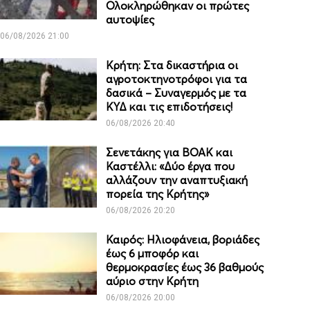
Ολοκληρώθηκαν οι πρώτες
αυτοψίες
06/08/2026 21:00
Κρήτη: Στα δικαστήρια οι
αγροτοκτηνοτρόφοι για τα
δασικά – Συναγερμός με τα
ΚΥΔ και τις επιδοτήσεις!
06/08/2026 20:40
Σενετάκης για ΒΟΑΚ και
Καστέλλι: «Δύο έργα που
αλλάζουν την αναπτυξιακή
πορεία της Κρήτης»
06/08/2026 20:20
Καιρός: Ηλιοφάνεια, βοριάδες
έως 6 μποφόρ και
θερμοκρασίες έως 36 βαθμούς
αύριο στην Κρήτη
06/08/2026 20:00