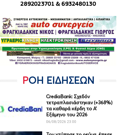
ΡΟΗ ΕΙΔΗΣΕΩΝ
CrediaBank: Σχεδόν
τετραπλασιάστηκαν (+368%)
τα καθαρά κέρδη το Α’
Εξάμηνο του 2026
06/08/2026 23:00
Τον χτύπησε το ρεύμα, έπεσε