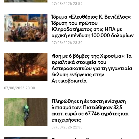
07/08/2026 23:59
Ίδρυμα «Ελευθέριος Κ. Βενιζέλος»:
Ίδρυση του πρώτου
Κληροδοτήματος στις ΗΠΑ με
αρχική επένδυση 100.000 δολαρίων
07/08/2026 23:30
«Ίση με 6 βόμβες της Χιροσίμα»: Τα
εφιαλτικά στοιχεία του
Αστεροσκοπείου για τη γιγαντιαία
έκλυση ενέργειας στην
Αττικοβοιωτία
07/08/2026 23:00
Πληρώθηκε η έκτακτη ενίσχυση
λιπασμάτων: Πιστώθηκαν 33,5
εκατ. ευρώ σε 67.746 αγρότες και
επιχειρήσεις
07/08/2026 22:30