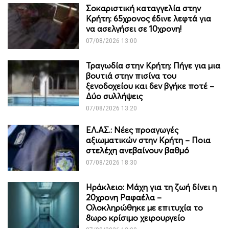
Σοκαριστική καταγγελία στην
Κρήτη: 65χρονος έδινε λεφτά για
να ασελγήσει σε 10χρονη!
07/08/2026 13:00
Τραγωδία στην Κρήτη: Πήγε για μια
βουτιά στην πισίνα του
ξενοδοχείου και δεν βγήκε ποτέ –
Δύο συλλήψεις
07/08/2026 13:20
ΕΛ.ΑΣ.: Νέες προαγωγές
αξιωματικών στην Κρήτη – Ποια
στελέχη ανεβαίνουν βαθμό
07/08/2026 18:30
Ηράκλειο: Μάχη για τη ζωή δίνει η
20χρονη Ραφαέλα –
Ολοκληρώθηκε με επιτυχία το
8ωρο κρίσιμο χειρουργείο