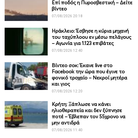
Επί ποδός η Πυροσβεστική – Δείτε
βίντεο
07/08/2026 20:18
Ηράκλειο: Έσβησε η κύρια μηχανή
του ταχύπλοου εν μέσω πελάγους
– Αγωνία για 1.123 επιβάτες
07/08/2026 12:40
Βίντεο σοκ: Έκανε live στο
Facebook την ώρα που έγινε το
φονικό τροχαίο – Νεκροί μητέρα
και γιος
07/08/2026 12:20
Κρήτη: Ξάπλωσε να κάνει
ηλιοθεραπεία και δεν ξύπνησε
ποτέ – Έβλεπαν τον 55χρονο να
μην αντιδρά
07/08/2026 11:40