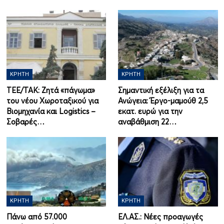
ΚΡΉΤΗ
ΚΡΉΤΗ
ΤΕΕ/ΤΑΚ: Ζητά «πάγωμα»
Σημαντική εξέλιξη για τα
του νέου Χωροταξικού για
Ανώγεια: Έργο-μαμούθ 2,5
Βιομηχανία και Logistics –
εκατ. ευρώ για την
Σοβαρές…
αναβάθμιση 22…
ΚΡΉΤΗ
ΚΡΉΤΗ
Πάνω από 57.000
ΕΛ.ΑΣ.: Νέες προαγωγές