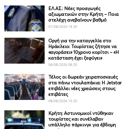
ΕΛ.ΑΣ.: Νέες προαγωγές
αξιωματικών στην Κρήτη – Ποια
στελέχη ανεβαίνουν βαθμό
07/08/2026 18:30
Οργή για την καταγγελία στο
Ηράκλειο: Τουρίστας ζήτησε να
«αγοράσει» 10χρονο κορίτσι – «Η
κατάσταση έχει ξεφύγει»
08/08/2026 08:20
Τέλος οι δωρεάν χειραποσκευές
στα πάνω ντουλαπάκια: Η Jetstar
επιβάλλει νέες χρεώσεις στους
επιβάτες
08/08/2026 10:20
Κρήτη: Αστυνομικοί ντύθηκαν
τουρίστες και συνέλαβαν
υπάλληλο πάρκινγκ για έβδομη