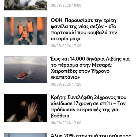
08/08/2026 18:00
ΟΦΗ: Παρουσίασε την τρίτη
φανέλα της νέας σεζόν – «Το
πορτοκαλί που κουβαλά την
ιστορία μας»
08/08/2026 17:40
Έως και 14.000 δηνάρια Λιβύης για
το πέρασμα στην Μεσαρά:
Χειροπέδες στον 19χρονο
«καπετάνιο»
08/08/2026 17:20
Κρήτη: Συνελήφθη 24χρονος που
κλείδωσε 17χρονη σε σπίτι – Τον
πρόδωσαν οι κραυγές της για
βοήθεια
08/08/2026 17:00
Άλμα 20% στην τιμή του ρεύματος