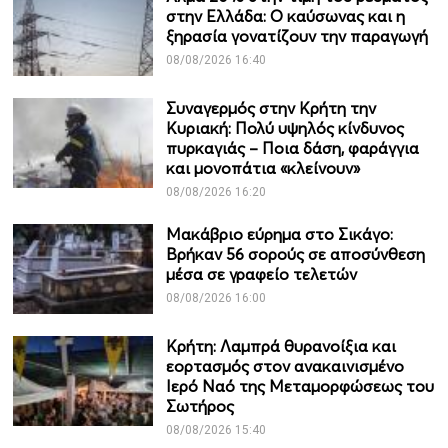
στην Ελλάδα: Ο καύσωνας και η
ξηρασία γονατίζουν την παραγωγή
08/08/2026 16:40
Συναγερμός στην Κρήτη την
Κυριακή: Πολύ υψηλός κίνδυνος
πυρκαγιάς – Ποια δάση, φαράγγια
και μονοπάτια «κλείνουν»
08/08/2026 16:20
Μακάβριο εύρημα στο Σικάγο:
Βρήκαν 56 σορούς σε αποσύνθεση
μέσα σε γραφείο τελετών
08/08/2026 16:00
Κρήτη: Λαμπρά θυρανοίξια και
εορτασμός στον ανακαινισμένο
Ιερό Ναό της Μεταμορφώσεως του
Σωτήρος
08/08/2026 15:40