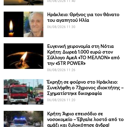
06/08/2026 11:40
Ηράκλειο: Θρήνος για τον θάνατο
του αγαπητού Ηλία
06/08/2026 11:30
Ευγενική χειρονομία στη Νότια
Κρήτη: Δωρεά 1.000 ευρώ στον
Σύλλογο ΑμεΑ «ΤΟ ΜΕΛΛΟΝ» από
την «STR POWER»
06/08/2026 11:26
Έκρηξη σε φούρνο στο Ηράκλειο:
Συνελήφθη ο 73χρονος ιδιοκτήτης –
Σχηματίστηκε δικογραφία
06/08/2026 11:20
Κρήτη: Άγριο επεισόδιο σε
νοσοκομείο – Έβγαλε λοστό από το
αμάξι και ξυλοκόπησε άνδρα!