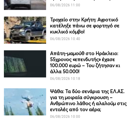
06/08/2026 11:00
Τροχαίο στην Κρήτη: Αγροτικό
κατέληξε πάνω σε φορτηγό σε
κυκλικό κόμβο!
06/08/2026 10:40
Απάτη-μαμούθ στο Ηράκλειο:
55χρονος «επενδυτής» έχασε
100.000 ευρώ – Του ζήτησαν κι
άλλα 50.000!
06/08/2026 10:18
Ψάθα: Τα δύο σενάρια της ΕΛ.ΑΣ.
για τη μοιραία σύγκρουση –
Ανθρώπινο λάθος ή αλαλούμ στις
εντολές από τον αέρα;
06/08/2026 10:00