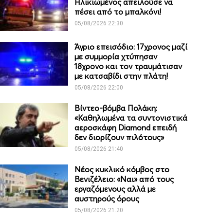
Ηλικιωμένος απειλούσε να
πέσει από το μπαλκόνι!
05/08/2026 22:30
Άγριο επεισόδιο: 17χρονος μαζί
με συμμορία χτύπησαν
18χρονο και τον τραυμάτισαν
με κατσαβίδι στην πλάτη!
05/08/2026 22:00
Βίντεο-βόμβα Πολάκη:
«Καθηλωμένα τα συντονιστικά
αεροσκάφη Diamond επειδή
δεν διορίζουν πιλότους»
05/08/2026 21:40
Νέος κυκλικό κόμβος στο
Βενιζέλειο: «Ναι» από τους
εργαζόμενους αλλά με
αυστηρούς όρους
05/08/2026 21:20