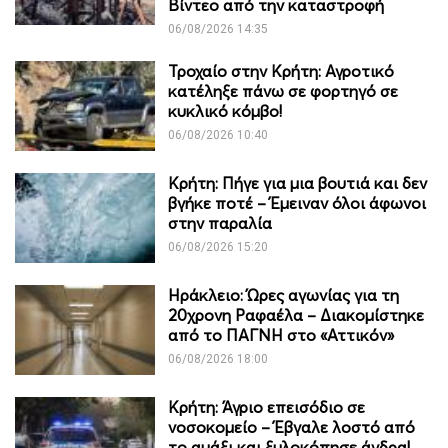
Βίντεο από την καταστροφή
06/08/2026 14:35
Τροχαίο στην Κρήτη: Αγροτικό
κατέληξε πάνω σε φορτηγό σε
κυκλικό κόμβο!
06/08/2026 10:40
Κρήτη: Πήγε για μια βουτιά και δεν
βγήκε ποτέ – Έμειναν όλοι άφωνοι
στην παραλία
06/08/2026 15:20
Ηράκλειο: Ώρες αγωνίας για τη
20χρονη Ραφαέλα – Διακομίστηκε
από το ΠΑΓΝΗ στο «Αττικόν»
06/08/2026 18:00
Κρήτη: Άγριο επεισόδιο σε
νοσοκομείο – Έβγαλε λοστό από
το αμάξι και ξυλοκόπησε άνδρα!