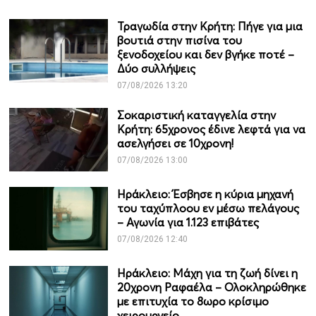
Τραγωδία στην Κρήτη: Πήγε για μια
βουτιά στην πισίνα του
ξενοδοχείου και δεν βγήκε ποτέ –
Δύο συλλήψεις
07/08/2026 13:20
Σοκαριστική καταγγελία στην
Κρήτη: 65χρονος έδινε λεφτά για να
ασελγήσει σε 10χρονη!
07/08/2026 13:00
Ηράκλειο: Έσβησε η κύρια μηχανή
του ταχύπλοου εν μέσω πελάγους
– Αγωνία για 1.123 επιβάτες
07/08/2026 12:40
Ηράκλειο: Μάχη για τη ζωή δίνει η
20χρονη Ραφαέλα – Ολοκληρώθηκε
με επιτυχία το 8ωρο κρίσιμο
χειρουργείο