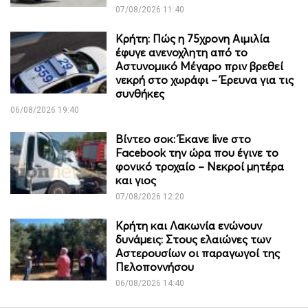
07/08/2026 11:40
Κρήτη: Πώς η 75χρονη Αιμιλία
έφυγε ανενοχλητη από το
Αστυνομικό Μέγαρο πριν βρεθεί
νεκρή στο χωράφι – Έρευνα για τις
συνθήκες
06/08/2026 19:40
Βίντεο σοκ: Έκανε live στο
Facebook την ώρα που έγινε το
φονικό τροχαίο – Νεκροί μητέρα
και γιος
07/08/2026 12:20
Κρήτη και Λακωνία ενώνουν
δυνάμεις: Στους ελαιώνες των
Αστερουσίων οι παραγωγοί της
Πελοποννήσου
06/08/2026 14:40