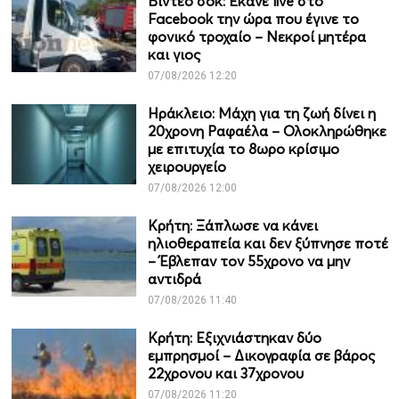
Βίντεο σοκ: Έκανε live στο
Facebook την ώρα που έγινε το
φονικό τροχαίο – Νεκροί μητέρα
και γιος
07/08/2026 12:20
Ηράκλειο: Μάχη για τη ζωή δίνει η
20χρονη Ραφαέλα – Ολοκληρώθηκε
με επιτυχία το 8ωρο κρίσιμο
χειρουργείο
07/08/2026 12:00
Κρήτη: Ξάπλωσε να κάνει
ηλιοθεραπεία και δεν ξύπνησε ποτέ
– Έβλεπαν τον 55χρονο να μην
αντιδρά
07/08/2026 11:40
Κρήτη: Εξιχνιάστηκαν δύο
εμπρησμοί – Δικογραφία σε βάρος
22χρονου και 37χρονου
07/08/2026 11:20