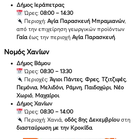
Δήμος Ιεράπετρας
Ώρες:
08:00 – 14:30
Περιοχή:
Αγία Παρασκευή Μπραμιανών
,
από την επιχείρηση γεωργικών προϊόντων
Γαία
έως την περιοχή
Αγία Παρασκευή
.
Νομός Χανίων
Δήμος Βάμου
Ώρες:
08:30 – 13:30
Περιοχές:
Άγιοι Πάντες
,
Φρες
,
Τζιτζιφές
,
Πεμόνια
,
Μελιδόνι
,
Ράμνη
,
Παιδοχώρι
,
Νέο
Χωριό
,
Μαχαίροι
.
Δήμος Χανίων
Ώρες:
08:30 – 14:00
Περιοχή: Χανιά,
οδός 8ης Δεκεμβρίου
στη
διασταύρωση με την Κροκίδα
.