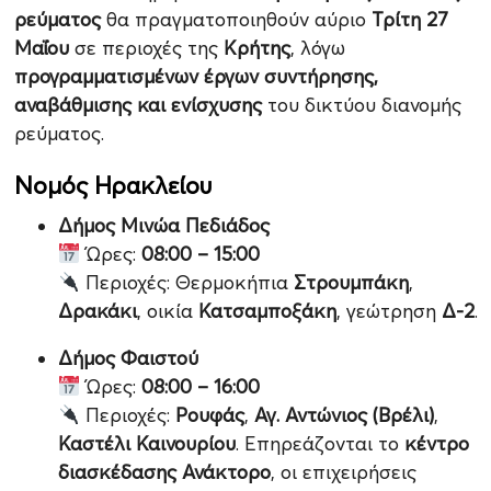
ρεύματος
θα πραγματοποιηθούν αύριο
Τρίτη 27
Μαΐου
σε περιοχές της
Κρήτης
, λόγω
προγραμματισμένων έργων συντήρησης,
αναβάθμισης και ενίσχυσης
του δικτύου διανομής
ρεύματος.
Νομός Ηρακλείου
Δήμος Μινώα Πεδιάδος
Ώρες:
08:00 – 15:00
Περιοχές: Θερμοκήπια
Στρουμπάκη
,
Δρακάκι
, οικία
Κατσαμποξάκη
, γεώτρηση
Δ-2
.
Δήμος Φαιστού
Ώρες:
08:00 – 16:00
Περιοχές:
Ρουφάς
,
Αγ. Αντώνιος (Βρέλι)
,
Καστέλι Καινουρίου
. Επηρεάζονται το
κέντρο
διασκέδασης Ανάκτορο
, οι επιχειρήσεις