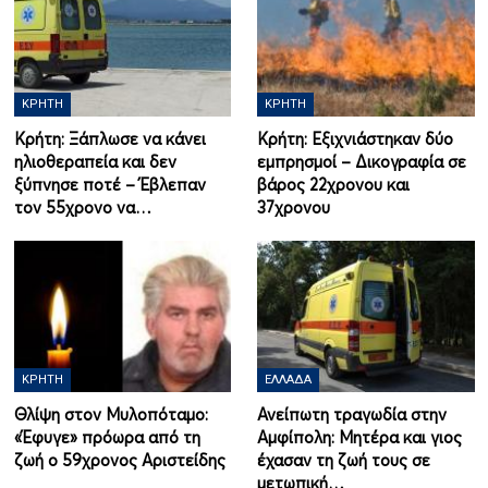
ΚΡΉΤΗ
ΚΡΉΤΗ
Κρήτη: Ξάπλωσε να κάνει
Κρήτη: Εξιχνιάστηκαν δύο
ηλιοθεραπεία και δεν
εμπρησμοί – Δικογραφία σε
ξύπνησε ποτέ – Έβλεπαν
βάρος 22χρονου και
τον 55χρονο να…
37χρονου
ΚΡΉΤΗ
ΕΛΛΆΔΑ
Θλίψη στον Μυλοπόταμο:
Ανείπωτη τραγωδία στην
«Έφυγε» πρόωρα από τη
Αμφίπολη: Μητέρα και γιος
ζωή ο 59χρονος Αριστείδης
έχασαν τη ζωή τους σε
μετωπική…