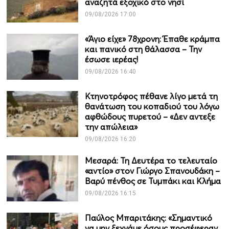
αναζητά εξοχικό στο νησί
09/08/2026 17:00
«Άγιο είχε» 78χρονη: Έπαθε κράμπα
και πανικό στη θάλασσα – Την
έσωσε ιερέας!
09/08/2026 16:40
Κτηνοτρόφος πέθανε λίγο μετά τη
θανάτωση του κοπαδιού του λόγω
αφθώδους πυρετού – «Δεν αντεξε
την απώλεια»
09/08/2026 16:20
Μεσαρά: Τη Δευτέρα το τελευταίο
«αντίο» στον Γιώργο Σπανουδάκη –
Βαρύ πένθος σε Τυμπάκι και Κλήμα
09/08/2026 16:15
Παύλος Μπαριτάκης: «Σημαντικό
να μην ξεχνάμε όσους προσέφεραν