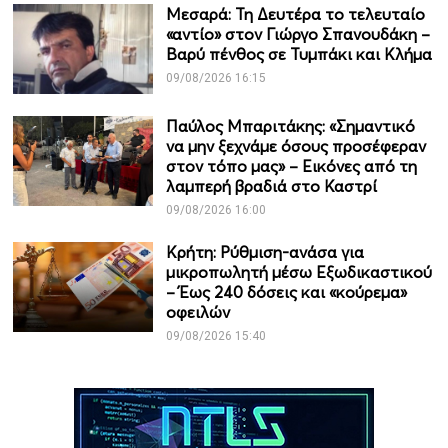
Μεσαρά: Τη Δευτέρα το τελευταίο
«αντίο» στον Γιώργο Σπανουδάκη –
Βαρύ πένθος σε Τυμπάκι και Κλήμα
09/08/2026 16:15
Παύλος Μπαριτάκης: «Σημαντικό
να μην ξεχνάμε όσους προσέφεραν
στον τόπο μας» – Εικόνες από τη
λαμπερή βραδιά στο Καστρί
09/08/2026 16:00
Κρήτη: Ρύθμιση-ανάσα για
μικροπωλητή μέσω Εξωδικαστικού
– Έως 240 δόσεις και «κούρεμα»
οφειλών
09/08/2026 15:40