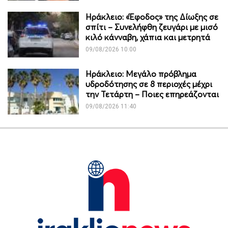
Ηράκλειο: «Έφοδος» της Δίωξης σε
σπίτι – Συνελήφθη ζευγάρι με μισό
κιλό κάνναβη, χάπια και μετρητά
09/08/2026 10:00
Ηράκλειο: Μεγάλο πρόβλημα
υδροδότησης σε 8 περιοχές μέχρι
την Τετάρτη – Ποιες επηρεάζονται
09/08/2026 11:40