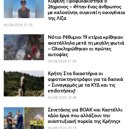
Κυψέλη: Προφυλακίστηκε ο
26χρονος – «Ήταν ένας άνθρωπος
με καλοσύνη», συγκινεί η οικογένεια
της Λίζα
06/08/2026 21:20
Νότιο Ρέθυμνο: 19 κτίρια κρίθηκαν
ακατάλληλα μετά τη μεγάλη φωτιά
– Ολοκληρώθηκαν οι πρώτες
αυτοψίες
06/08/2026 21:00
Κρήτη: Στα δικαστήρια οι
αγροτοκτηνοτρόφοι για τα δασικά
– Συναγερμός με τα ΚΥΔ και τις
επιδοτήσεις!
06/08/2026 20:40
Σενετάκης για ΒΟΑΚ και Καστέλλι:
«Δύο έργα που αλλάζουν την
αναπτυξιακή πορεία της Κρήτης»
06/08/2026 20:20