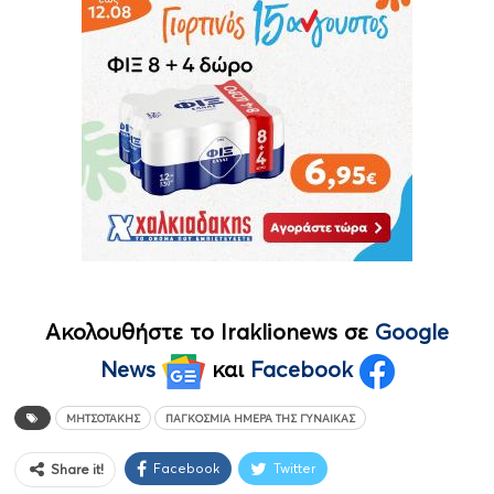
Ακολουθήστε το Iraklionews σε
Google
News
και
Facebook
ΜΗΤΣΟΤΆΚΗΣ
ΠΑΓΚΌΣΜΙΑ ΗΜΈΡΑ ΤΗΣ ΓΥΝΑΊΚΑΣ
Facebook
Twitter
Share it!