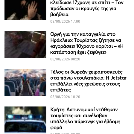
κλείδωσε 17χρονη σε σπίτι – Τον
πρόδωσαν οι κραυγές της για
βοήθεια
08/08/2026 17:00
Οργή για την καταγγελία στο
Ηράκλειο: Τουρίστας ζήτησε να
«αγοράσει» 10χρονο κορίτσι – «Η
κατάσταση έχει ξεφύγει»
08/08/2026 08:20
Τέλος οι δωρεάν χειραποσκευές
στα πάνω ντουλαπάκια: Η Jetstar
επιβάλλει νέες χρεώσεις στους
επιβάτες
08/08/2026 10:20
Κρήτη: Αστυνομικοί ντύθηκαν
τουρίστες και συνέλαβαν
υπάλληλο πάρκινγκ για έβδομη
φορά