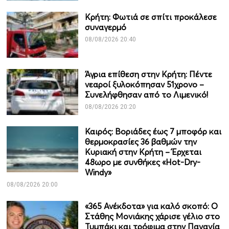
Κρήτη: Φωτιά σε σπίτι προκάλεσε
συναγερμό
08/08/2026 20:40
Άγρια επίθεση στην Κρήτη: Πέντε
νεαροί ξυλοκόπησαν 51χρονο –
Συνελήφθησαν από το Λιμενικό!
08/08/2026 20:20
Καιρός: Βοριάδες έως 7 μποφόρ και
θερμοκρασίες 36 βαθμών την
Κυριακή στην Κρήτη – Έρχεται
48ωρο με συνθήκες «Hot-Dry-
Windy»
08/08/2026 20:00
«365 Ανέκδοτα» για καλό σκοπό: Ο
Στάθης Μονιάκης χάρισε γέλιο στο
Τυμπάκι και τρόφιμα στην Παναγία