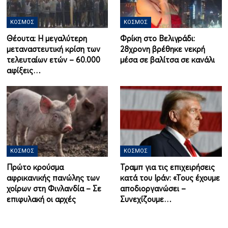
ΚΌΣΜΟΣ
ΚΌΣΜΟΣ
Θέουτα: Η μεγαλύτερη
Φρίκη στο Βελιγράδι:
μεταναστευτική κρίση των
28χρονη βρέθηκε νεκρή
τελευταίων ετών – 60.000
μέσα σε βαλίτσα σε κανάλι
αφίξεις…
ΚΌΣΜΟΣ
ΚΌΣΜΟΣ
Πρώτο κρούσμα
Τραμπ για τις επιχειρήσεις
αφρικανικής πανώλης των
κατά του Ιράν: «Τους έχουμε
χοίρων στη Φινλανδία – Σε
αποδιοργανώσει –
επιφυλακή οι αρχές
Συνεχίζουμε…