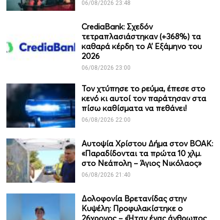
06/08/2026 23:48
CrediaBank: Σχεδόν
τετραπλασιάστηκαν (+368%) τα
καθαρά κέρδη το Α’ Εξάμηνο του
2026
06/08/2026 23:00
Τον χτύπησε το ρεύμα, έπεσε στο
κενό κι αυτοί τον παράτησαν στα
πίσω καθίσματα να πεθάνει!
06/08/2026 22:00
Αυτοψία Χρίστου Δήμα στον ΒΟΑΚ:
«Παραδίδονται τα πρώτα 10 χλμ.
στο Νεάπολη – Άγιος Νικόλαος»
06/08/2026 21:40
Δολοφονία Βρετανίδας στην
Κυψέλη: Προφυλακίστηκε ο
26χρονος – «Ήταν ένας άνθρωπος