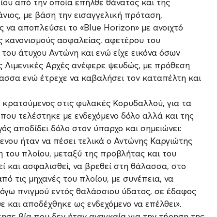
ίου από την οποία επήλθε θάνατος και της
ιος, με βάση την εισαγγελική πρόταση,
ς να αποπλεύσει το «Blue Horizon» με ανοιχτό
ς κανονισμούς ασφαλείας, αφετέρου του
ς του άτυχου Αντώνη και ενώ είχε εικόνα όσων
ις Λιμενικές Αρχές ανέφερε ψευδώς, με πρόθεση
λασσα ενώ έτρεχε να καβαλήσει τον καταπέλτη και
ά κρατούμενος στις φυλακές Κορυδαλλού, για τα
ου τελέστηκε με ενδεχόμενο δόλο αλλά και της
ός αποδίδει δόλο στον ύπαρχο και σημειώνει:
νου ήταν να πέσει τελικά ο Αντώνης Καργιώτης
η του πλοίου, μεταξύ της προβλήτας και του
ί και ασφαλισθεί, να βρεθεί στη θάλασσα, στο
ό τις μηχανές του πλοίου, με συνέπεια, να
 λόγω πνιγμού εντός θαλάσσιου ύδατος, σε έδαφος
και αποδέχθηκε ως ενδεχόμενο να επέλθει».
ησε βία που δεν ήταν αναγκαία για την τήρηση της