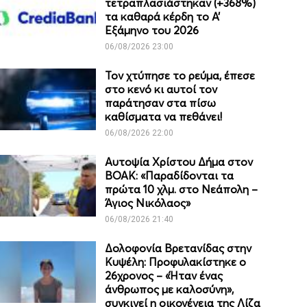
τετραπλασιάστηκαν (+368%)
τα καθαρά κέρδη το Α’
Εξάμηνο του 2026
06/08/2026 23:00
Τον χτύπησε το ρεύμα, έπεσε
στο κενό κι αυτοί τον
παράτησαν στα πίσω
καθίσματα να πεθάνει!
06/08/2026 22:00
Αυτοψία Χρίστου Δήμα στον
ΒΟΑΚ: «Παραδίδονται τα
πρώτα 10 χλμ. στο Νεάπολη –
Άγιος Νικόλαος»
06/08/2026 21:40
Δολοφονία Βρετανίδας στην
Κυψέλη: Προφυλακίστηκε ο
26χρονος – «Ήταν ένας
άνθρωπος με καλοσύνη»,
συγκινεί η οικογένεια της Λίζα