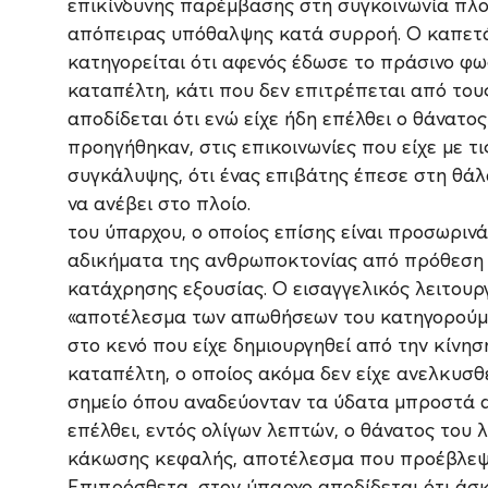
επικίνδυνης παρέμβασης στη συγκοινωνία πλο
απόπειρας υπόθαλψης κατά συρροή. Ο καπετάν
κατηγορείται ότι αφενός έδωσε το πράσινο φω
καταπέλτη, κάτι που δεν επιτρέπεται από του
αποδίδεται ότι ενώ είχε ήδη επέλθει ο θάνατο
προηγήθηκαν, στις επικοινωνίες που είχε με τ
συγκάλυψης, ότι ένας επιβάτης έπεσε στη θά
να ανέβει στο πλοίο.
του ύπαρχου, ο οποίος επίσης είναι προσωριν
αδικήματα της ανθρωποκτονίας από πρόθεση π
κατάχρησης εξουσίας. Ο εισαγγελικός λειτουργ
«αποτέλεσμα των απωθήσεων του κατηγορούμε
στο κενό που είχε δημιουργηθεί από την κίνησ
καταπέλτη, ο οποίος ακόμα δεν είχε ανελκυσθε
σημείο όπου αναδεύονταν τα ύδατα μπροστά απ
επέλθει, εντός ολίγων λεπτών, ο θάνατος του
κάκωσης κεφαλής, αποτέλεσμα που προέβλεψε 
Επιπρόσθετα, στον ύπαρχο αποδίδεται ότι άσκ