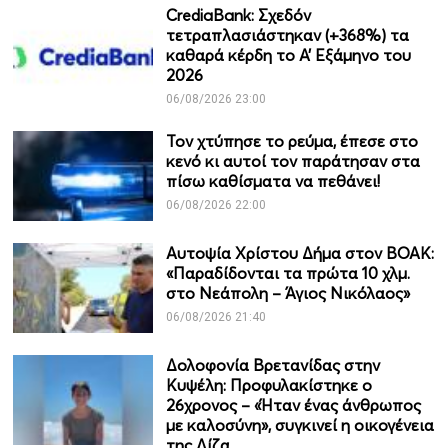
CrediaBank: Σχεδόν
τετραπλασιάστηκαν (+368%) τα
καθαρά κέρδη το Α’ Εξάμηνο του
2026
06/08/2026 23:00
Τον χτύπησε το ρεύμα, έπεσε στο
κενό κι αυτοί τον παράτησαν στα
πίσω καθίσματα να πεθάνει!
06/08/2026 22:00
Αυτοψία Χρίστου Δήμα στον ΒΟΑΚ:
«Παραδίδονται τα πρώτα 10 χλμ.
στο Νεάπολη – Άγιος Νικόλαος»
06/08/2026 21:40
Δολοφονία Βρετανίδας στην
Κυψέλη: Προφυλακίστηκε ο
26χρονος – «Ήταν ένας άνθρωπος
με καλοσύνη», συγκινεί η οικογένεια
της Λίζα