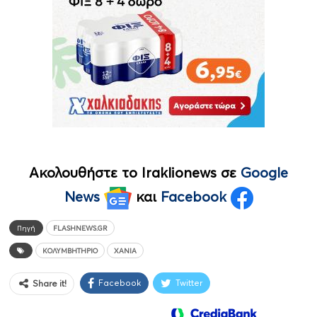
Ακολουθήστε το Iraklionews σε
Google
News
και
Facebook
Πηγή
FLASHNEWS.GR
ΚΟΛΥΜΒΗΤΉΡΙΟ
ΧΑΝΙΆ
Facebook
Twitter
Share it!