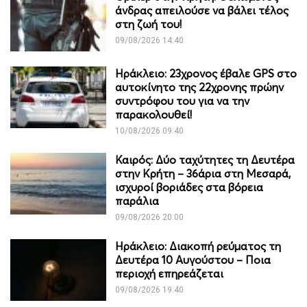
άνδρας απειλούσε να βάλει τέλος
στη ζωή του!
09/08/2026 14:40
Ηράκλειο: 23χρονος έβαλε GPS στο
αυτοκίνητο της 22χρονης πρώην
συντρόφου του για να την
παρακολουθεί!
10/08/2026 09:40
Καιρός: Δύο ταχύτητες τη Δευτέρα
στην Κρήτη – 36άρια στη Μεσαρά,
ισχυροί βοριάδες στα βόρεια
παράλια
09/08/2026 20:00
Ηράκλειο: Διακοπή ρεύματος τη
Δευτέρα 10 Αυγούστου – Ποια
περιοχή επηρεάζεται
09/08/2026 19:40