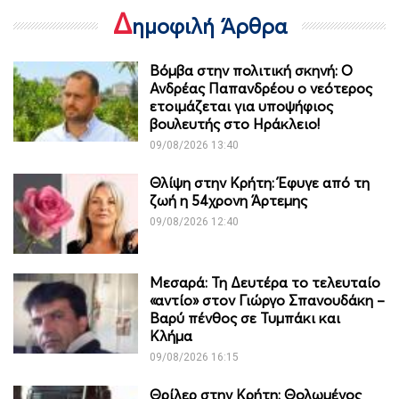
Δ
ημοφιλή Άρθρα
Βόμβα στην πολιτική σκηνή: Ο
Ανδρέας Παπανδρέου ο νεότερος
ετοιμάζεται για υποψήφιος
βουλευτής στο Ηράκλειο!
09/08/2026 13:40
Θλίψη στην Κρήτη: Έφυγε από τη
ζωή η 54χρονη Άρτεμης
09/08/2026 12:40
Μεσαρά: Τη Δευτέρα το τελευταίο
«αντίο» στον Γιώργο Σπανουδάκη –
Βαρύ πένθος σε Τυμπάκι και
Κλήμα
09/08/2026 16:15
Θρίλερ στην Κρήτη: Θολωμένος