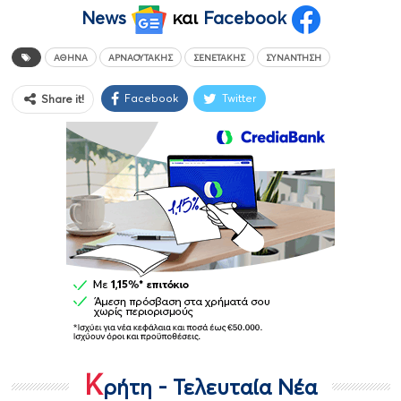
News
και
Facebook
ΑΘΉΝΑ
ΑΡΝΑΟΥΤΆΚΗΣ
ΣΕΝΕΤΆΚΗΣ
ΣΥΝΆΝΤΗΣΗ
Facebook
Twitter
Share it!
Κ
ρήτη - Τελευταία Νέα