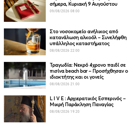
σήμερα, Κυριακή 9 Αυγούστου
09/08/2026 08:00
Στο νοσοκομείο ανήλικος από
κατανάλωση αλκοόλ – Συνελήφθη
υπάλληλος καταστήματος
08/08/2026 22:00
Τραγωδία: Νεκρό 4χρονο παιδί σε
πισίνα beach bar – Προσήχθησαν ο
ιδιοκτήτης και οι γονείς
08/08/2026 21:00
L I V Ε : Αρχιερατικός Εσπερινός –
Μικρή Παράκληση Παναγίας
08/08/2026 19:20