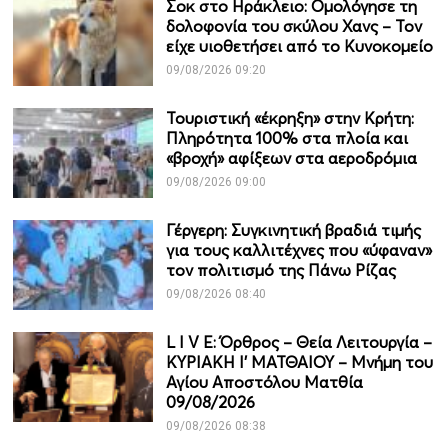
Σοκ στο Ηράκλειο: Ομολόγησε τη
δολοφονία του σκύλου Χανς – Τον
είχε υιοθετήσει από το Κυνοκομείο
09/08/2026 09:20
Τουριστική «έκρηξη» στην Κρήτη:
Πληρότητα 100% στα πλοία και
«βροχή» αφίξεων στα αεροδρόμια
09/08/2026 09:00
Γέργερη: Συγκινητική βραδιά τιμής
για τους καλλιτέχνες που «ύφαναν»
τον πολιτισμό της Πάνω Ρίζας
09/08/2026 08:40
L I V E: Όρθρος – Θεία Λειτουργία –
ΚΥΡΙΑΚΗ Ι' ΜΑΤΘΑΙΟΥ – Μνήμη του
Αγίου Αποστόλου Ματθία
09/08/2026
09/08/2026 08:38