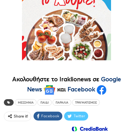
Ακολουθήστε το Iraklionews σε
Google
News
και
Facebook
ΜΕΣΣΗΝΙΑ
ΠΑΙΔΊ
ΠΑΡΑΛΊΑ
ΤΡΑΥΜΑΤΙΣΜΌΣ
Facebook
Twitter
Share it!