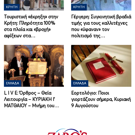
ΚΡΉΤΗ
ΚΡΉΤΗ
Τουριστική «έκρηξη» στην
Γέργερη: Συγκινητική βραδιά
Κρήτη: Πληρότητα 100%
τιμής για τους καλλιτέχνες
στα πλοία και «βροχή»
που «ύφαναν» τον
αφίξεων στα…
πολιτισμό της…
ΕΛΛΆΔΑ
ΕΛΛΆΔΑ
L I V E: Όρθρος – Θεία
Εορτολόγιο: Ποιοι
Λειτουργία – ΚΥΡΙΑΚΗ Ι'
γιορτάζουν σήμερα, Κυριακή
ΜΑΤΘΑΙΟΥ – Μνήμη του…
9 Αυγούστου