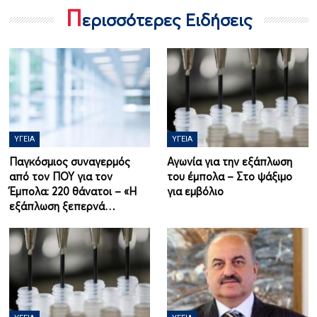
Π
ερισσότερες Ειδήσεις
ΥΓΕΊΑ
ΥΓΕΊΑ
Παγκόσμιος συναγερμός
Αγωνία για την εξάπλωση
από τον ΠΟΥ για τον
του έμπολα – Στο ψάξιμο
Έμπολα: 220 θάνατοι – «Η
για εμβόλιο
εξάπλωση ξεπερνά…