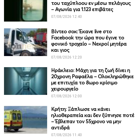
του ταχύπλοου εν μέσω πελάγους
– Αγωνία για 1.123 επιβάτες
07/08/2026 12:40
Βίντεο σοκ: Έκανε live στο
Facebook την ώρα που έγινε το
φονικό τροχαίο – Νεκροί μητέρα
και γιος
07/08/2026 12:20
Ηράκλειο: Μάχη για τη ζωή δίνει η
20χρονη Ραφαέλα – Ολοκληρώθηκε
με επιτυχία το 8ωρο κρίσιμο
χειρουργείο
07/08/2026 12:00
Κρήτη: Ξάπλωσε να κάνει
ηλιοθεραπεία και δεν ξύπνησε ποτέ
– Έβλεπαν τον 55χρονο να μην
αντιδρά
07/08/2026 11:40