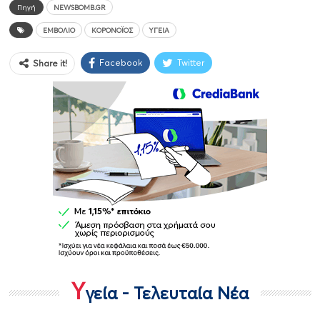
Πηγή
NEWSBOMB.GR
ΕΜΒΌΛΙΟ
ΚΟΡΟΝΟΪΌΣ
ΥΓΕΊΑ
Facebook
Twitter
Share it!
Υ
γεία - Τελευταία Νέα