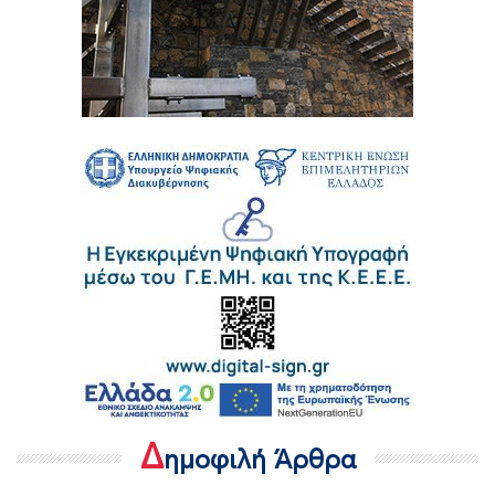
Δ
ημοφιλή Άρθρα