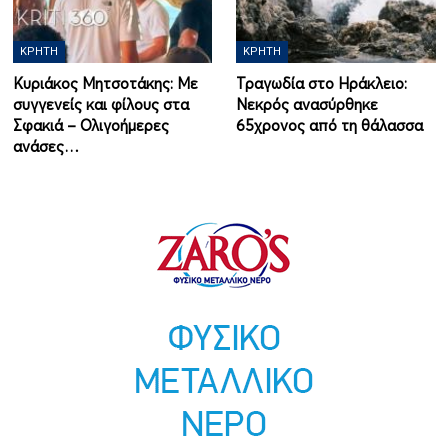
ΚΡΉΤΗ
ΚΡΉΤΗ
Κυριάκος Μητσοτάκης: Με
Τραγωδία στο Ηράκλειο:
συγγενείς και φίλους στα
Νεκρός ανασύρθηκε
Σφακιά – Ολιγοήμερες
65χρονος από τη θάλασσα
ανάσες…