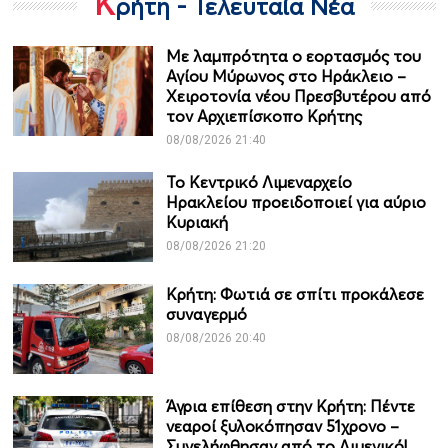
Κ
ρήτη - Τελευταία Νέα
Με λαμπρότητα ο εορτασμός του
Αγίου Μύρωνος στο Ηράκλειο –
Χειροτονία νέου Πρεσβυτέρου από
τον Αρχιεπίσκοπο Κρήτης
08/08/2026 21:40
Το Κεντρικό Λιμεναρχείο
Ηρακλείου προειδοποιεί για αύριο
Κυριακή
08/08/2026 21:20
Κρήτη: Φωτιά σε σπίτι προκάλεσε
συναγερμό
08/08/2026 20:40
Άγρια επίθεση στην Κρήτη: Πέντε
νεαροί ξυλοκόπησαν 51χρονο –
Συνελήφθησαν από το Λιμενικό!