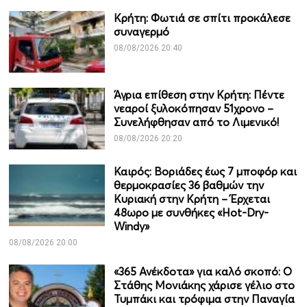
Κρήτη: Φωτιά σε σπίτι προκάλεσε
συναγερμό
08/08/2026 20:40
Άγρια επίθεση στην Κρήτη: Πέντε
νεαροί ξυλοκόπησαν 51χρονο –
Συνελήφθησαν από το Λιμενικό!
08/08/2026 20:20
Καιρός: Βοριάδες έως 7 μποφόρ και
θερμοκρασίες 36 βαθμών την
Κυριακή στην Κρήτη – Έρχεται
48ωρο με συνθήκες «Hot-Dry-
Windy»
08/08/2026 20:00
«365 Ανέκδοτα» για καλό σκοπό: Ο
Στάθης Μονιάκης χάρισε γέλιο στο
Τυμπάκι και τρόφιμα στην Παναγία