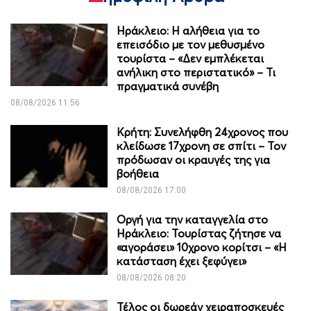
Ηράκλειο: Η αλήθεια για το
επεισόδιο με τον μεθυσμένο
τουρίστα – «Δεν εμπλέκεται
ανήλικη στο περιστατικό» – Τι
πραγματικά συνέβη
08/08/2026 11:56
Κρήτη: Συνελήφθη 24χρονος που
κλείδωσε 17χρονη σε σπίτι – Τον
πρόδωσαν οι κραυγές της για
βοήθεια
08/08/2026 17:00
Οργή για την καταγγελία στο
Ηράκλειο: Τουρίστας ζήτησε να
«αγοράσει» 10χρονο κορίτσι – «Η
κατάσταση έχει ξεφύγει»
08/08/2026 08:20
Τέλος οι δωρεάν χειραποσκευές