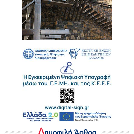
Δ
ημοφιλή Άρθρα