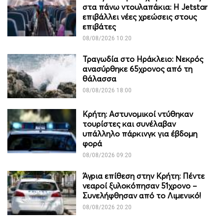
στα πάνω ντουλαπάκια: Η Jetstar
επιβάλλει νέες χρεώσεις στους
επιβάτες
08/08/2026 10:20
Τραγωδία στο Ηράκλειο: Νεκρός
ανασύρθηκε 65χρονος από τη
θάλασσα
08/08/2026 18:00
Κρήτη: Αστυνομικοί ντύθηκαν
τουρίστες και συνέλαβαν
υπάλληλο πάρκινγκ για έβδομη
φορά
08/08/2026 09:20
Άγρια επίθεση στην Κρήτη: Πέντε
νεαροί ξυλοκόπησαν 51χρονο –
Συνελήφθησαν από το Λιμενικό!
08/08/2026 20:20