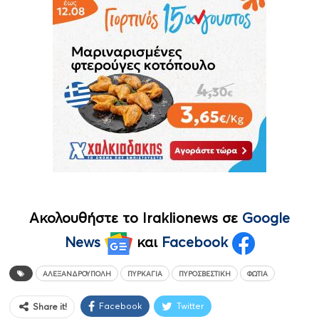
Ακολουθήστε το Iraklionews σε
Google
News
και
Facebook
ΑΛΕΞΑΝΔΡΟΎΠΟΛΗ
ΠΥΡΚΑΓΙΆ
ΠΥΡΟΣΒΕΣΤΙΚΉ
ΦΩΤΙΆ
Facebook
Twitter
Share it!