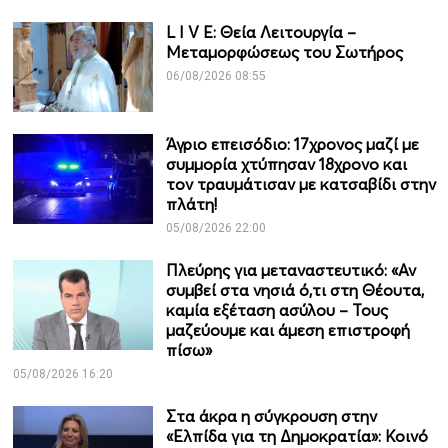
L I V E: Θεία Λειτουργία –
Μεταμορφώσεως του Σωτήρος
06/08/2026 08:55
Άγριο επεισόδιο: 17χρονος μαζί με
συμμορία χτύπησαν 18χρονο και
τον τραυμάτισαν με κατσαβίδι στην
πλάτη!
05/08/2026 22:00
Πλεύρης για μεταναστευτικό: «Αν
συμβεί στα νησιά ό,τι στη Θέουτα,
καμία εξέταση ασύλου – Τους
μαζεύουμε και άμεση επιστροφή
πίσω»
05/08/2026 16:20
Στα άκρα η σύγκρουση στην
«Ελπίδα για τη Δημοκρατία»: Κοινό