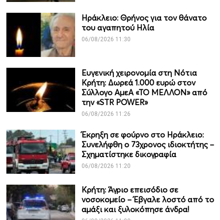
Ηράκλειο: Θρήνος για τον θάνατο
του αγαπητού Ηλία
06/08/2026 11:30
Ευγενική χειρονομία στη Νότια
Κρήτη: Δωρεά 1.000 ευρώ στον
Σύλλογο ΑμεΑ «ΤΟ ΜΕΛΛΟΝ» από
την «STR POWER»
06/08/2026 11:26
Έκρηξη σε φούρνο στο Ηράκλειο:
Συνελήφθη ο 73χρονος ιδιοκτήτης –
Σχηματίστηκε δικογραφία
06/08/2026 11:20
Κρήτη: Άγριο επεισόδιο σε
νοσοκομείο – Έβγαλε λοστό από το
αμάξι και ξυλοκόπησε άνδρα!