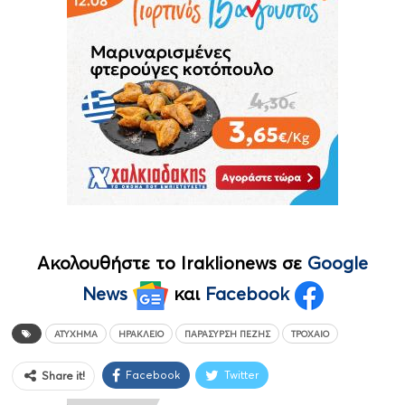
Ακολουθήστε το Iraklionews σε
Google
News
και
Facebook
ΑΤΎΧΗΜΑ
ΗΡΆΚΛΕΙΟ
ΠΑΡΆΣΥΡΣΗ ΠΕΖΉΣ
ΤΡΟΧΑΊΟ
Facebook
Twitter
Share it!