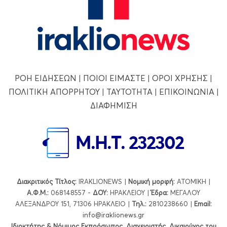
ΡΟΗ ΕΙΔΗΣΕΩΝ
|
ΠΟΙΟΙ ΕΙΜΑΣΤΕ
|
ΟΡΟΙ ΧΡΗΣΗΣ
|
ΠΟΛΙΤΙΚΗ ΑΠΟΡΡΗΤΟΥ
|
ΤΑΥΤΟΤΗΤΑ
|
ΕΠΙΚΟΙΝΩΝΙΑ
|
ΔΙΑΦΗΜΙΣΗ
Διακριτικός Τίτλος:
IRAKLIONEWS |
Νομική μορφή:
ΑΤΟΜΙΚΗ |
Α.Φ.Μ.:
068148557 -
ΔΟΥ:
ΗΡΑΚΛΕΙΟΥ |
Έδρα:
ΜΕΓΑΛΟΥ
ΑΛΕΞΑΝΔΡΟΥ 151, 71306 ΗΡΑΚΛΕΙΟ |
Τηλ.:
2810238660 |
Εmail:
info@iraklionews.gr
Ιδιοκτήτης & Νόμιμος Εκπρόσωπος, Διαχειριστής, Δικαιούχος του