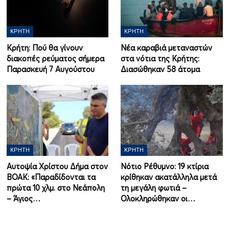
ΚΡΉΤΗ
ΚΡΉΤΗ
Κρήτη: Πού θα γίνουν
Νέα καραβιά μεταναστών
διακοπές ρεύματος σήμερα
στα νότια της Κρήτης:
Παρασκευή 7 Αυγούστου
Διασώθηκαν 58 άτομα
ΚΡΉΤΗ
ΚΡΉΤΗ
Αυτοψία Χρίστου Δήμα στον
Νότιο Ρέθυμνο: 19 κτίρια
ΒΟΑΚ: «Παραδίδονται τα
κρίθηκαν ακατάλληλα μετά
πρώτα 10 χλμ. στο Νεάπολη
τη μεγάλη φωτιά –
– Άγιος…
Ολοκληρώθηκαν οι…