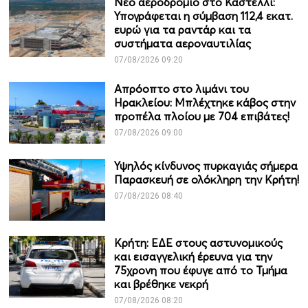
Νέο αεροδρόμιο στο Καστέλλι:
Υπογράφεται η σύμβαση 112,4 εκατ.
ευρώ για τα ραντάρ και τα
συστήματα αεροναυτιλίας
07/08/2026 09:20
Απρόοπτο στο λιμάνι του
Ηρακλείου: Μπλέχτηκε κάβος στην
προπέλα πλοίου με 704 επιβάτες!
07/08/2026 09:00
Υψηλός κίνδυνος πυρκαγιάς σήμερα
Παρασκευή σε ολόκληρη την Κρήτη!
07/08/2026 08:40
Κρήτη: ΕΔΕ στους αστυνομικούς
και εισαγγελική έρευνα για την
75χρονη που έφυγε από το Τμήμα
και βρέθηκε νεκρή
07/08/2026 08:20