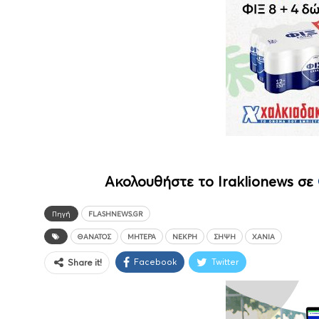
Ακολουθήστε το Iraklionews σε
Πηγή
FLASHNEWS.GR
ΘΆΝΑΤΟΣ
ΜΗΤΈΡΑ
ΝΕΚΡΉ
ΣΉΨΗ
ΧΑΝΙΆ
Facebook
Twitter
Share it!