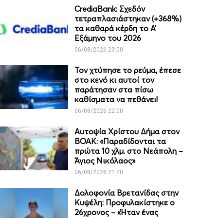
CrediaBank: Σχεδόν
τετραπλασιάστηκαν (+368%)
τα καθαρά κέρδη το Α’
Εξάμηνο του 2026
06/08/2026 23:00
Τον χτύπησε το ρεύμα, έπεσε
στο κενό κι αυτοί τον
παράτησαν στα πίσω
καθίσματα να πεθάνει!
06/08/2026 22:00
Αυτοψία Χρίστου Δήμα στον
ΒΟΑΚ: «Παραδίδονται τα
πρώτα 10 χλμ. στο Νεάπολη –
Άγιος Νικόλαος»
06/08/2026 21:40
Δολοφονία Βρετανίδας στην
Κυψέλη: Προφυλακίστηκε ο
26χρονος – «Ήταν ένας