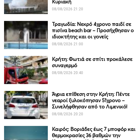
Κυριακή
08/08/2026 21:20
Τραγωδία: Νεκρό 4χρονο παιδί σε
πισίνα beach bar – Προσήχθησαν ο
ιδιοκτήτης και οι γονείς
08/08/2026 21:00
Κρήτη: Φωτιά σε σπίτι προκάλεσε
συναγερμό
08/08/2026 20:40
Άγρια επίθεση στην Κρήτη: Πέντε
νεαροί ξυλοκόπησαν 51χρονο –
Συνελήφθησαν από το Λιμενικό!
08/08/2026 20:20
Καιρός: Βοριάδες έως 7 μποφόρ και
θερμοκρασίες 36 βαθμών την