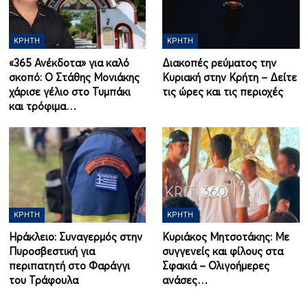
ΚΡΉΤΗ
ΚΡΉΤΗ
«365 Ανέκδοτα» για καλό
Διακοπές ρεύματος την
σκοπό: Ο Στάθης Μονιάκης
Κυριακή στην Κρήτη – Δείτε
χάρισε γέλιο στο Τυμπάκι
τις ώρες και τις περιοχές
και τρόφιμα…
ΚΡΉΤΗ
ΚΡΉΤΗ
Ηράκλειο: Συναγερμός στην
Κυριάκος Μητσοτάκης: Με
Πυροσβεστική για
συγγενείς και φίλους στα
περιπατητή στο Φαράγγι
Σφακιά – Ολιγοήμερες
του Τράφουλα
ανάσες…