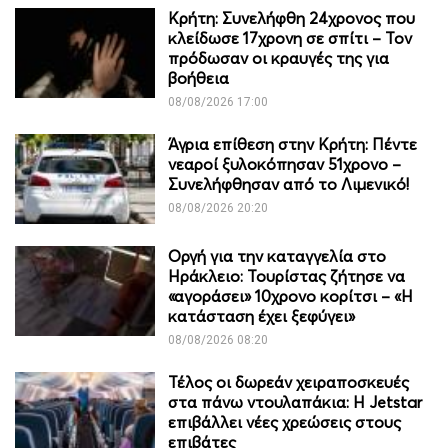
Κρήτη: Συνελήφθη 24χρονος που
κλείδωσε 17χρονη σε σπίτι – Τον
πρόδωσαν οι κραυγές της για
βοήθεια
08/08/2026 17:00
Άγρια επίθεση στην Κρήτη: Πέντε
νεαροί ξυλοκόπησαν 51χρονο –
Συνελήφθησαν από το Λιμενικό!
08/08/2026 20:20
Οργή για την καταγγελία στο
Ηράκλειο: Τουρίστας ζήτησε να
«αγοράσει» 10χρονο κορίτσι – «Η
κατάσταση έχει ξεφύγει»
08/08/2026 08:20
Τέλος οι δωρεάν χειραποσκευές
στα πάνω ντουλαπάκια: Η Jetstar
επιβάλλει νέες χρεώσεις στους
επιβάτες