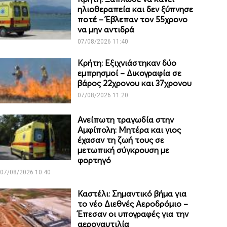
ηλιοθεραπεία και δεν ξύπνησε
ποτέ – Έβλεπαν τον 55χρονο
να μην αντιδρά
07/08/2026 11:40
Κρήτη: Εξιχνιάστηκαν δύο
εμπρησμοί – Δικογραφία σε
βάρος 22χρονου και 37χρονου
07/08/2026 11:20
Ανείπωτη τραγωδία στην
Αμφίπολη: Μητέρα και γιος
έχασαν τη ζωή τους σε
μετωπική σύγκρουση με
φορτηγό
07/08/2026 10:40
Καστέλι: Σημαντικό βήμα για
το νέο Διεθνές Αεροδρόμιο –
Έπεσαν οι υπογραφές για την
αεροναυτιλία