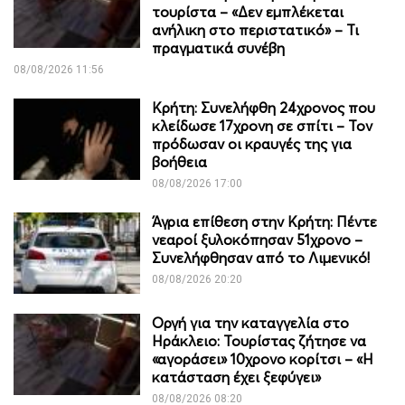
τουρίστα – «Δεν εμπλέκεται
ανήλικη στο περιστατικό» – Τι
πραγματικά συνέβη
08/08/2026 11:56
Κρήτη: Συνελήφθη 24χρονος που
κλείδωσε 17χρονη σε σπίτι – Τον
πρόδωσαν οι κραυγές της για
βοήθεια
08/08/2026 17:00
Άγρια επίθεση στην Κρήτη: Πέντε
νεαροί ξυλοκόπησαν 51χρονο –
Συνελήφθησαν από το Λιμενικό!
08/08/2026 20:20
Οργή για την καταγγελία στο
Ηράκλειο: Τουρίστας ζήτησε να
«αγοράσει» 10χρονο κορίτσι – «Η
κατάσταση έχει ξεφύγει»
08/08/2026 08:20