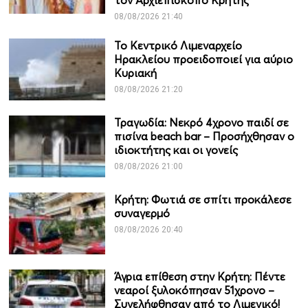
τον Αρχιεπίσκοπο Κρήτης
08/08/2026 21:40
Το Κεντρικό Λιμεναρχείο
Ηρακλείου προειδοποιεί για αύριο
Κυριακή
08/08/2026 21:20
Τραγωδία: Νεκρό 4χρονο παιδί σε
πισίνα beach bar – Προσήχθησαν ο
ιδιοκτήτης και οι γονείς
08/08/2026 21:00
Κρήτη: Φωτιά σε σπίτι προκάλεσε
συναγερμό
08/08/2026 20:40
Άγρια επίθεση στην Κρήτη: Πέντε
νεαροί ξυλοκόπησαν 51χρονο –
Συνελήφθησαν από το Λιμενικό!