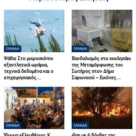
ΕΛΛΆΔΑ
ΕΛΛΆΔΑ
Ψάθα: Στο μικροσκόπιο
Βανδαλισμός στο εκκλησάκι
εξαντλητικά ωράρια,
της Μεταμόρφωσης του
τεχνικά δεδομένα και ο
Σωτήρος στον Δήμο
επιχειρησιακός…
Σαρωνικού – Εικόνες…
ΕΛΛΆΔΑ
ΕΛΛΆΔΑ
Ίδρυμα «Ελευθέριος Κ.
«Ίση με 6 βόμβες της