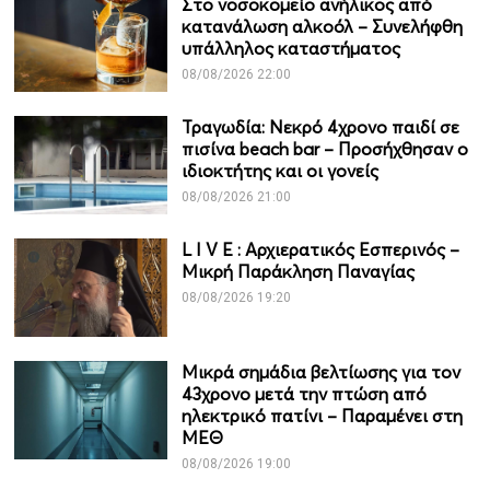
Στο νοσοκομείο ανήλικος από
κατανάλωση αλκοόλ – Συνελήφθη
υπάλληλος καταστήματος
08/08/2026 22:00
Τραγωδία: Νεκρό 4χρονο παιδί σε
πισίνα beach bar – Προσήχθησαν ο
ιδιοκτήτης και οι γονείς
08/08/2026 21:00
L I V Ε : Αρχιερατικός Εσπερινός –
Μικρή Παράκληση Παναγίας
08/08/2026 19:20
Μικρά σημάδια βελτίωσης για τον
43χρονο μετά την πτώση από
ηλεκτρικό πατίνι – Παραμένει στη
ΜΕΘ
08/08/2026 19:00