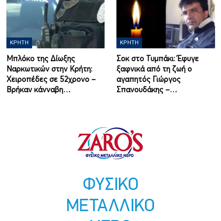
ΚΡΉΤΗ
ΚΡΉΤΗ
Μπλόκο της Δίωξης
Σοκ στο Τυμπάκι: Έφυγε
Ναρκωτικών στην Κρήτη:
ξαφνικά από τη ζωή ο
Χειροπέδες σε 52χρονο –
αγαπητός Γιώργος
Βρήκαν κάνναβη…
Σπανουδάκης –…