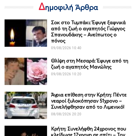
Δ
ημοφιλή Άρθρα
Σοκ στο Τυμπάκι: Έφυγε ξαφνικά
από τη ζωή ο αγαπητός Γιώργος
Σπανουδάκης – Ανείπωτος ο
πόνος
09/08/2026 10:40
Θλίψη στη Μεσαρά: Έφυγε από τη
ζωή ο αγαπητός Μανώλης
09/08/2026 10:20
Άγρια επίθεση στην Κρήτη: Πέντε
νεαροί ξυλοκόπησαν 51χρονο –
Συνελήφθησαν από το Λιμενικό!
08/08/2026 20:20
Κρήτη: Συνελήφθη 24χρονος που
κλείδωσε 17χρονη σε σπίτι – Τον