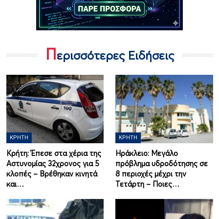
Π
ερισσότερες Ειδήσεις
ΚΡΉΤΗ
ΚΡΉΤΗ
Κρήτη: Έπεσε στα χέρια της
Ηράκλειο: Μεγάλο
Αστυνομίας 32χρονος για 5
πρόβλημα υδροδότησης σε
κλοπές – Βρέθηκαν κινητά
8 περιοχές μέχρι την
και…
Τετάρτη – Ποιες…