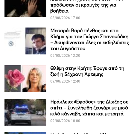
πρόδωσαν οι κραυγές της για
βοήθεια
08/08/2026 17:00
Μεσαρά: Βαρύ πένθος και στο
Κλήμα για τον Γιώργο Σπανουδάκη
– Ακυρώνονται όλες οι εκδηλώσεις
του Αυγούστου
09/08/2026 12:20
Θλίψη στην Κρήτη: Έφυγε από τη
ζωή η 54χρονη Άρτεμης
09/08/2026 12:40
Ηράκλειο: «Έφοδος» της Δίωξης σε
σπίτι – Συνελήφθη ζευγάρι με μισό
κιλό κάνναβη, χάπια και μετρητά
09/08/2026 10:00