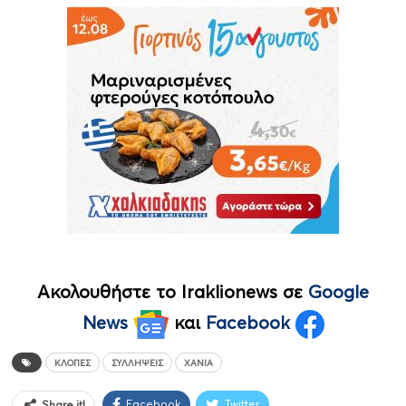
Ακολουθήστε το Iraklionews σε
Google
News
και
Facebook
ΚΛΟΠΈΣ
ΣΥΛΛΉΨΕΙΣ
ΧΑΝΙΆ
Facebook
Twitter
Share it!