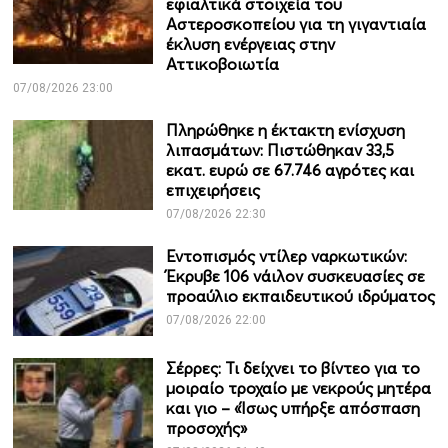
εφιαλτικά στοιχεία του
Αστεροσκοπείου για τη γιγαντιαία
έκλυση ενέργειας στην
Αττικοβοιωτία
07/08/2026 23:00
Πληρώθηκε η έκτακτη ενίσχυση
λιπασμάτων: Πιστώθηκαν 33,5
εκατ. ευρώ σε 67.746 αγρότες και
επιχειρήσεις
07/08/2026 22:30
Εντοπισμός ντίλερ ναρκωτικών:
Έκρυβε 106 νάιλον συσκευασίες σε
προαύλιο εκπαιδευτικού ιδρύματος
07/08/2026 22:00
Σέρρες: Τι δείχνει το βίντεο για το
μοιραίο τροχαίο με νεκρούς μητέρα
και γιο – «Ίσως υπήρξε απόσπαση
προσοχής»