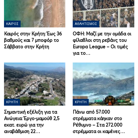
ΚΑΙΡΌΣ
ΑΘΛΗΤΙΣΜΌΣ
Καιρός στην Κρήτη: Έως 36
ΟΦΗ: Μαζί με την ομάδα οι
βαθμούς και 7 μποφόρ το
φίλαθλοι στη ρεβάνς του
Σάββατο στην Κρήτη
Europa League – Οι τιμές
για το…
ΚΡΉΤΗ
ΚΡΉΤΗ
Σημαντική εξέλιξη για τα
Πάνω από 57.000
Ανώγεια: Έργο-μαμούθ 2,5
στρέμματα κάηκαν στο
εκατ. ευρώ για την
Ρέθυμνο – Στα 272.000
αναβάθμιση 22…
στρέμματα οι καμένες…