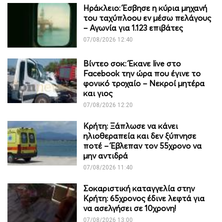
Ηράκλειο: Έσβησε η κύρια μηχανή
του ταχύπλοου εν μέσω πελάγους
– Αγωνία για 1.123 επιβάτες
07/08/2026 12:40
Βίντεο σοκ: Έκανε live στο
Facebook την ώρα που έγινε το
φονικό τροχαίο – Νεκροί μητέρα
και γιος
07/08/2026 12:20
Κρήτη: Ξάπλωσε να κάνει
ηλιοθεραπεία και δεν ξύπνησε
ποτέ – Έβλεπαν τον 55χρονο να
μην αντιδρά
07/08/2026 11:40
Σοκαριστική καταγγελία στην
Κρήτη: 65χρονος έδινε λεφτά για
να ασελγήσει σε 10χρονη!
07/08/2026 13:00