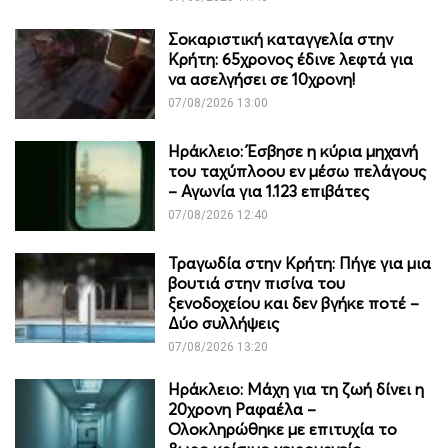
Σοκαριστική καταγγελία στην
Κρήτη: 65χρονος έδινε λεφτά για
να ασελγήσει σε 10χρονη!
07/08/2026 13:00
Ηράκλειο: Έσβησε η κύρια μηχανή
του ταχύπλοου εν μέσω πελάγους
– Αγωνία για 1.123 επιβάτες
07/08/2026 12:40
Τραγωδία στην Κρήτη: Πήγε για μια
βουτιά στην πισίνα του
ξενοδοχείου και δεν βγήκε ποτέ –
Δύο συλλήψεις
07/08/2026 13:20
Ηράκλειο: Μάχη για τη ζωή δίνει η
20χρονη Ραφαέλα –
Ολοκληρώθηκε με επιτυχία το