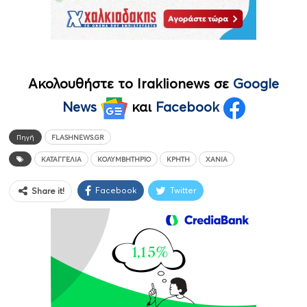
Ακολουθήστε το Iraklionews σε
Google
News
και
Facebook
Πηγή
FLASHNEWS.GR
ΚΑΤΑΓΓΕΛΊΑ
ΚΟΛΥΜΒΗΤΉΡΙΟ
ΚΡΉΤΗ
ΧΑΝΙΆ
Facebook
Twitter
Share it!