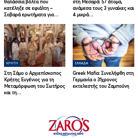
θαλάσσια βόλτα που
στη Μεσαρά: 57 άτομα,
κατέληξε σε εφιάλτη –
ανάμεσα τους 3 γυναίκες και
Σοβαρά ερωτήματα για…
4 μικρά…
ΚΡΉΤΗ
ΕΛΛΆΔΑ
Στη Σάμο ο Αρχιεπίσκοπος
Greek Mafia: Συνελήφθη στη
Κρήτης Ευγένιος για τη
Γερμανία ο 31χρονος
Μεταμόρφωση του Σωτήρος
εκτελεστής του Ζαμπούνη
και τη…